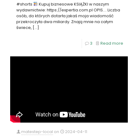
#shorts
Kupuj biznesowe KSIĄŻKI w naszym
wydawnictwie: https://expertia.com.pl OPIS…. Liczba
osób, do których dotarła jakaś moja wiadomość
przekroczyła dwa miliardy. Znają mnie na całym
świece,
[…]
3
Read more
matestep-local
on
2024-04-11