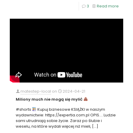
3
Read more
matestep-local
on
2024-04-21
Miliony much nie mogą się mylić
#shorts
Kupuj biznesowe KSIĄŻKI w naszym
wydawnictwie: https://expertia.com.pl OPIS…. Ludzie
sami utrudniają sobie życie. Zaraz po ślubie i
weselu, na które wydali więcej niż mieli,
[…]