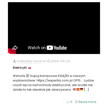
matestep-local
on
2024-04-23
Elektryki
#shorts
Kupuj biznesowe KSIĄŻKI w naszym
wydawnictwie: https://expertia.com.pl OPIS…. Ludzie
rzucili się na samochody elektryczne, ale wcale nie
działa to tak idealnie jak obiecywano.
[…]
0
Read more