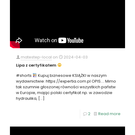
matestep-local
on
2024-04-03
Lipa z certyfikatem
#shorts
Kupuj biznesowe KSIĄŻKI w naszym
wydawnictwie: https://expertia.com.pl OPIS…. Mimo
tak szumnie głoszonej równości wszystkich państw
w Europie, mając polski certyfikat np. w zawodzie
hydraulika,
[…]
2
Read more