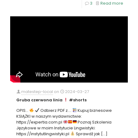
3
Read more
matestep-local
on
2024-03-27
Gruba czerwona linia
#shorts
OPIS…
Odbierz PDF z….
Kupuj biznesowe
KSIĄŻKI w naszym wydawnictwie:
https://expertia.com.pl
Poznaj Szkolenia
Językowe w moim Instytucie Lingwistyki:
https://instytutlingwistyki.pl
Sprawdź jak
[…]