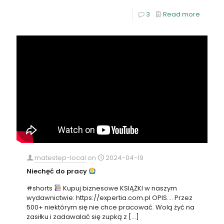
3
Read more
matestep-local
on
2024-04-19
Niechęć do pracy
#shorts
Kupuj biznesowe KSIĄŻKI w naszym
wydawnictwie: https://expertia.com.pl OPIS…. Przez
500+ niektórym się nie chce pracować. Wolą żyć na
zasiłku i zadawalać się zupką z
[…]