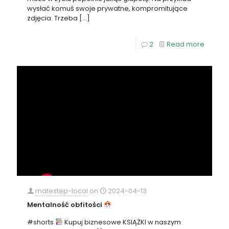
wysłać komuś swoje prywatne, kompromitujące
zdjęcia. Trzeba
[…]
2
Read more
matestep-local
on
2024-04-13
Mentalność obfitości
#shorts
Kupuj biznesowe KSIĄŻKI w naszym