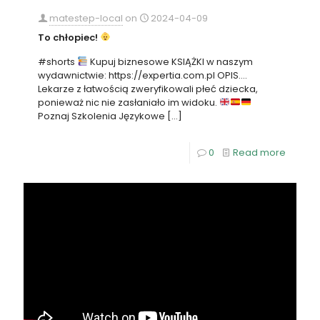
matestep-local
on
2024-04-09
To chłopiec!
#shorts
Kupuj biznesowe KSIĄŻKI w naszym
wydawnictwie: https://expertia.com.pl OPIS….
Lekarze z łatwością zweryfikowali płeć dziecka,
ponieważ nic nie zasłaniało im widoku.
Poznaj Szkolenia Językowe
[…]
0
Read more