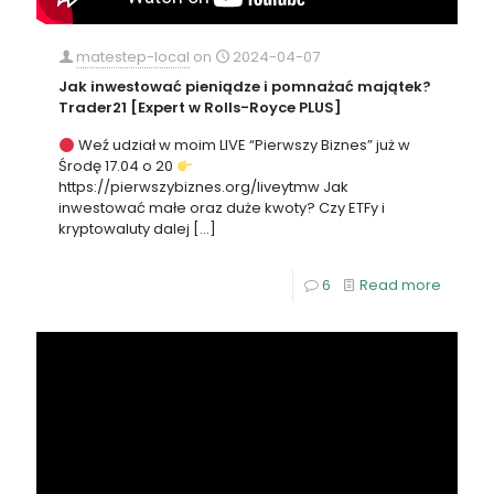
matestep-local
on
2024-04-07
Jak inwestować pieniądze i pomnażać majątek?
Trader21 [Expert w Rolls-Royce PLUS]
Weź udział w moim LIVE “Pierwszy Biznes” już w
Środę 17.04 o 20
https://pierwszybiznes.org/liveytmw Jak
inwestować małe oraz duże kwoty? Czy ETFy i
kryptowaluty dalej
[…]
6
Read more