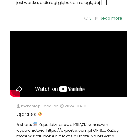
jest wartka, a dialogi głębokie, nie oglądaj
[…]
3
Read more
matestep-local
on
2024-04-15
Jądra zła
#shorts
Kupuj biznesowe KSIĄŻKI w naszym
wydawnictwie: https://expertia.com.pl OPIS…. Każdy
może w życiu popełnić jakąś głupotę. Na przykład