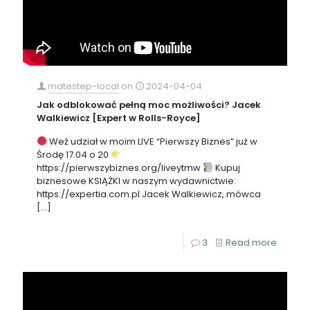
matestep-local
on
2024-04-04
Jak odblokować pełną moc możliwości? Jacek
Walkiewicz [Expert w Rolls-Royce]
Weź udział w moim LIVE “Pierwszy Biznes” już w
Środę 17.04 o 20
https://pierwszybiznes.org/liveytmw
Kupuj
biznesowe KSIĄŻKI w naszym wydawnictwie:
https://expertia.com.pl Jacek Walkiewicz, mówca
[…]
3
Read more