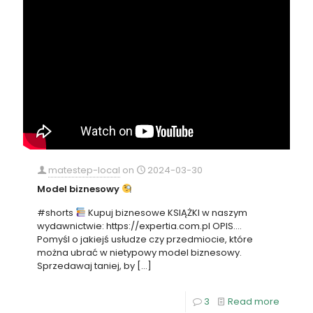
matestep-local
on
2024-03-30
Model biznesowy
#shorts
Kupuj biznesowe KSIĄŻKI w naszym
wydawnictwie: https://expertia.com.pl OPIS….
Pomyśl o jakiejś usłudze czy przedmiocie, które
można ubrać w nietypowy model biznesowy.
Sprzedawaj taniej, by
[…]
3
Read more