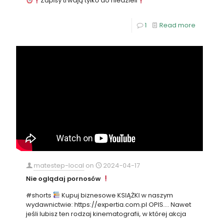
Zapisy trwają tylko do niedzieli
1
Read more
matestep-local
on
2024-04-17
Nie oglądaj pornosów
#shorts
Kupuj biznesowe KSIĄŻKI w naszym
wydawnictwie: https://expertia.com.pl OPIS…. Nawet
jeśli lubisz ten rodzaj kinematografii, w której akcja