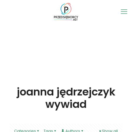
joanna jędrzejczyk
wywiad
Categories
Tags
Authors
Show all