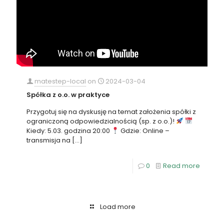
matestep-local
on
2024-03-04
Spółka z o.o. w praktyce
Przygotuj się na dyskusję na temat założenia spółki z
ograniczoną odpowiedzialnością (sp. z o.o.)!
Kiedy: 5.03. godzina 20:00
Gdzie: Online –
transmisja na
[…]
0
Read more
Load more