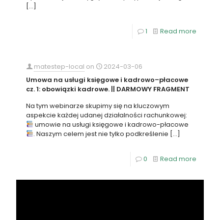
[…]
1
Read more
matestep-local
on
2024-03-06
Umowa na usługi księgowe i kadrowo–płacowe
cz. 1: obowiązki kadrowe. || DARMOWY FRAGMENT
Na tym webinarze skupimy się na kluczowym
aspekcie każdej udanej działalności rachunkowej:
umowie na usługi księgowe i kadrowo-płacowe
. Naszym celem jest nie tylko podkreślenie
[…]
0
Read more