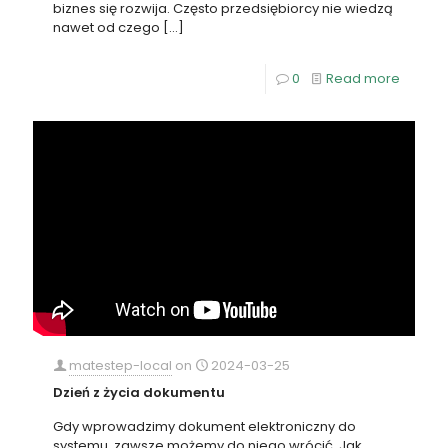
biznes się rozwija. Często przedsiębiorcy nie wiedzą
nawet od czego
[…]
0
Read more
matestep-local
on
2024-03-25
Dzień z życia dokumentu
Gdy wprowadzimy dokument elektroniczny do
systemu, zawsze możemy do niego wrócić. Jak