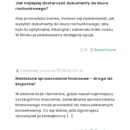
Jak najlepiej dostarczać dokumenty do biura
rachunkowego?
Gdy prowadzisz biznes, możesz się zastanawiać, jak
wysyłać dokumenty do biura rachunkowego, aby
było to optymalne, intuicyjne i zabierało mało czasu.
W filmiku przedstawiamy dostępne opcje.
0
Read more
matestep-local
on
2024-03-13
Niezłożone sprawozdanie finansowe – droga do
kłopotów!
W świecie liczb i terminów, gdzie nawet najmniejszy
szczegół ma znaczenie, zaniedbanie sprawozdania
finansowego może prowadzić do nieoczekiwanych
konsekwencji. Co się stanie, jeśli zignorujesz
obowiązek przedsiębiorcy
[…]