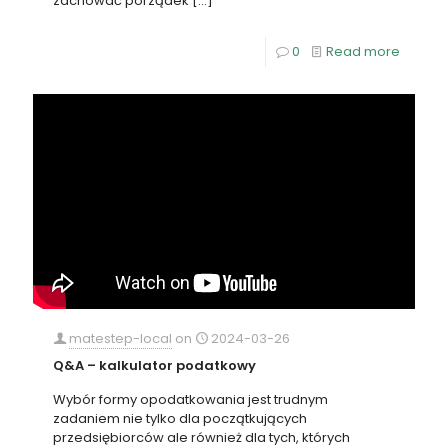
zachować porządek
[…]
0
Read more
matestep-local
on
2024-03-26
Q&A – kalkulator podatkowy
Wybór formy opodatkowania jest trudnym
zadaniem nie tylko dla początkujących
przedsiębiorców ale również dla tych, których