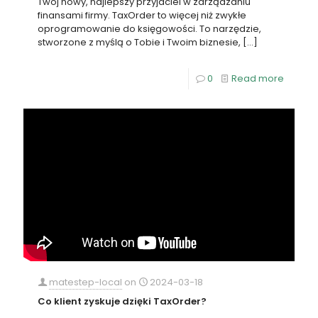
Twój nowy, najlepszy przyjaciel w zarządzaniu
finansami firmy. TaxOrder to więcej niż zwykłe
oprogramowanie do księgowości. To narzędzie,
stworzone z myślą o Tobie i Twoim biznesie,
[…]
0
Read more
matestep-local
on
2024-03-18
Co klient zyskuje dzięki TaxOrder?