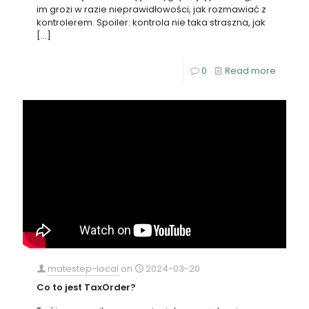
im grozi w razie nieprawidłowości, jak rozmawiać z
kontrolerem. Spoiler: kontrola nie taka straszna, jak
[…]
0
Read more
matestep-local
on
2024-03-20
Co to jest TaxOrder?