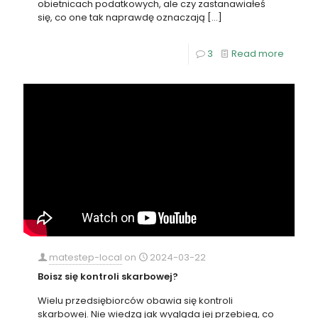
obietnicach podatkowych, ale czy zastanawiałeś
się, co one tak naprawdę oznaczają
[…]
3
Read more
matestep-local
on
2024-03-22
Boisz się kontroli skarbowej?
Wielu przedsiębiorców obawia się kontroli
skarbowej. Nie wiedzą jak wygląda jej przebieg, co