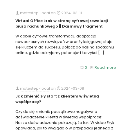
matestep-local
on
2024-03-11
Virtual Office krok w stronę cyfrowej rewolucji
biura rachunkowego || Darmowy fragment
W dobie cyfrowej transformacji, adaptacja
nowoczesnych rozwiązań w branży księgowej staje
się kluczem do sukcesu. Dołącz do nas na spotkaniu
online, gdzie odkryjemy potencjał i korzyści
[…]
0
Read more
matestep-local
on
2024-03-08
Jak zmienić zły start z klientem w świetną
współpracę?
Czy da się zmienić początkowe negatywne
doświadczenie klienta w świetną współpracę?
Nasze doświadczenia pokazują, że tak. W video Eryk
opowiada, jak to wyglądało w przypadku jednego z