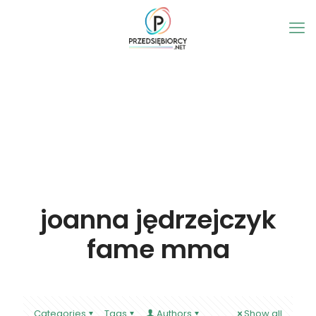
joanna jędrzejczyk
fame mma
Categories
Tags
Authors
Show all