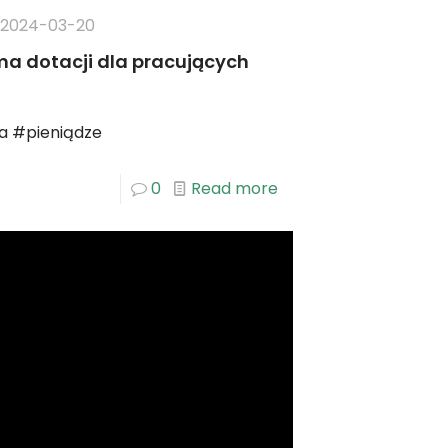
2024-03-20
ma dotacji dla pracujących
a #pieniądze
0
Read more