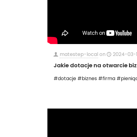
matestep-local
on
2024-03-
Jakie dotacje na otwarcie bi
#dotacje #biznes #firma #pienią