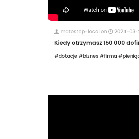
matestep-local
on
2024-03-
Kiedy otrzymasz 150 000 dof
#dotacje #biznes #firma #pienią