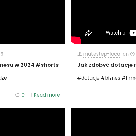
19
matestep-local
on
znesu w 2024 #shorts
Jak zdobyć dotacje 
dze
#dotacje #biznes #firm
0
Read more