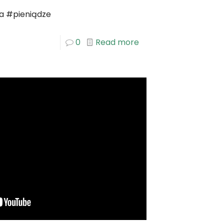
a #pieniądze
0
Read more