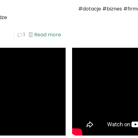
#dotacje #biznes #firm
dze
1
Read more