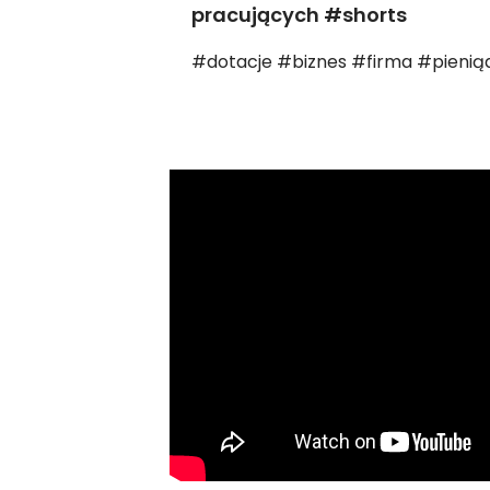
pracujących #shorts
#dotacje #biznes #firma #pienią