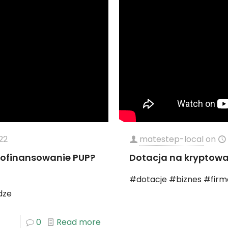
22
matestep-local
on
dofinansowanie PUP?
Dotacja na kryptowa
#dotacje #biznes #firm
dze
0
Read more