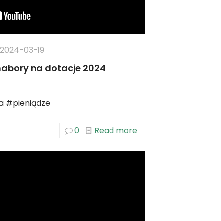
2024-03-19
 nabory na dotacje 2024
a #pieniądze
0
Read more