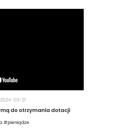
2024-03-21
irmą do otrzymania dotacji
a #pieniądze