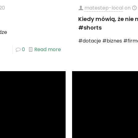
20
matestep-local
on
Kiedy mówią, że nie 
#shorts
dze
#dotacje #biznes #firm
0
Read more