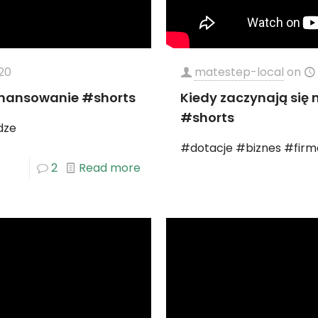
20
matestep-local
on
inansowanie #shorts
Kiedy zaczynają się
#shorts
dze
#dotacje #biznes #firm
2
Read more