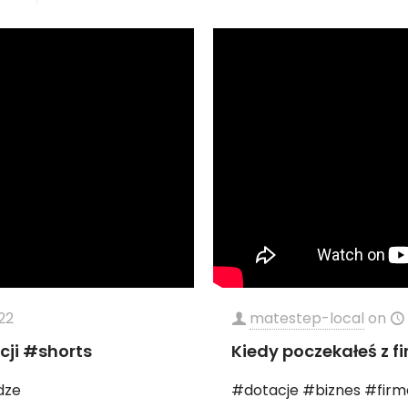
22
matestep-local
on
cji #shorts
Kiedy poczekałeś z f
dze
#dotacje #biznes #firm