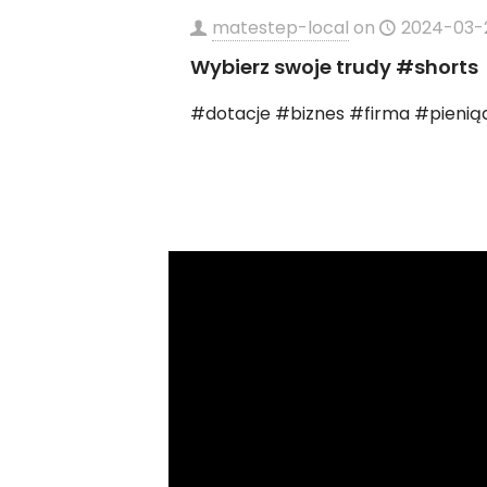
matestep-local
on
2024-03-
Wybierz swoje trudy #shorts
#dotacje #biznes #firma #pienią