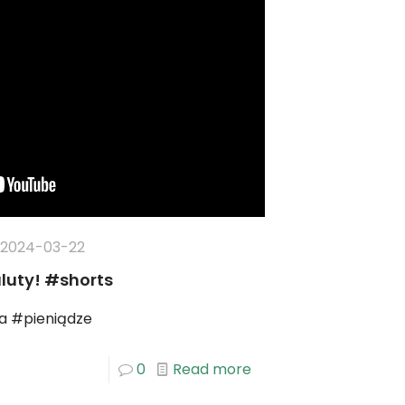
2024-03-22
luty! #shorts
a #pieniądze
0
Read more