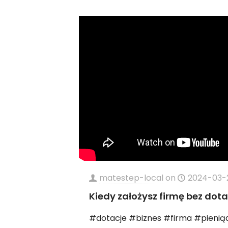
matestep-local
on
2024-03-
Kiedy założysz firmę bez dota
#dotacje #biznes #firma #pienią