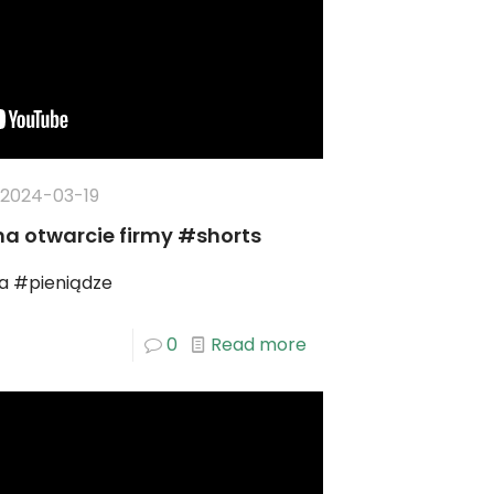
2024-03-19
na otwarcie firmy #shorts
a #pieniądze
0
Read more