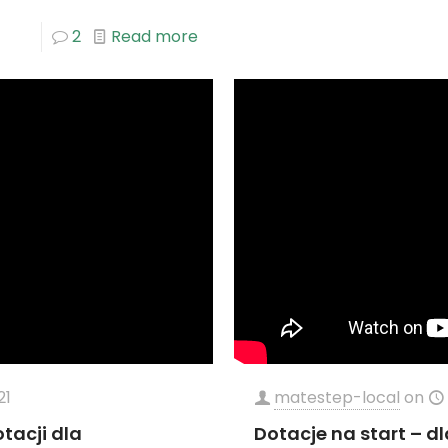
2
Read more
21
matestep-local
on
tacji dla
Dotacje na start – 