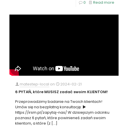
0
Read more
matestep-local
on
2024-02-21
6 PYTAŃ, które MUSISZ zadać swoim KLIENTOM!
Przeprowadzimy badanie na Twoich klientach!
Umów się na bezpłatną konsultację: ►
https://irsm.pl/zapytaj-nas/ W dzisiejszym odcinku
poznasz 6 pytań, które powinieneś zadań swoim
klientom, a które (z
[…]