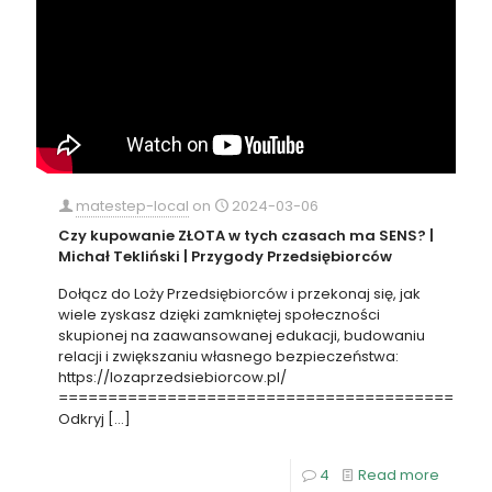
matestep-local
on
2024-03-06
Czy kupowanie ZŁOTA w tych czasach ma SENS? |
Michał Tekliński | Przygody Przedsiębiorców
Dołącz do Loży Przedsiębiorców i przekonaj się, jak
wiele zyskasz dzięki zamkniętej społeczności
skupionej na zaawansowanej edukacji, budowaniu
relacji i zwiększaniu własnego bezpieczeństwa:
https://lozaprzedsiebiorcow.pl/
========================================
Odkryj
[…]
4
Read more