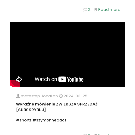
2
Read more
matestep-local
on
2024-03-25
Wyraźne mówienie ZWIĘKSZA SPRZEDAŻ!
[SUBSKRYBUJ]
#shorts #szymonnegacz