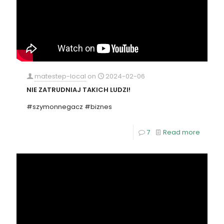
matestep-local
on
2024-02-06
NIE ZATRUDNIAJ TAKICH LUDZI!
#szymonnegacz #biznes
7
Read more