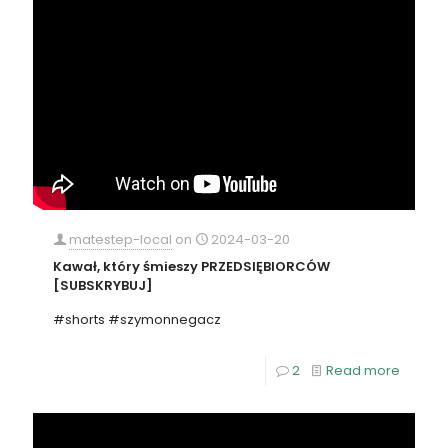
matestep-local
on
2024-03-20
Kawał, który śmieszy PRZEDSIĘBIORCÓW
[SUBSKRYBUJ]
#shorts #szymonnegacz
2
Read more