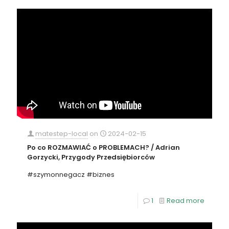
matestep-local
on
2024-02-15
Po co ROZMAWIAĆ o PROBLEMACH? / Adrian
Gorzycki, Przygody Przedsiębiorców
#szymonnegacz #biznes
1
Read more