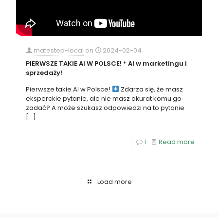
matestep-local
on
2024-02-04
PIERWSZE TAKIE AI W POLSCE! * AI w marketingu i
sprzedaży!
Pierwsze takie AI w Polsce!
Zdarza się, że masz
eksperckie pytanie, ale nie masz akurat komu go
zadać? A może szukasz odpowiedzi na to pytanie
[…]
1
Read more
Load more