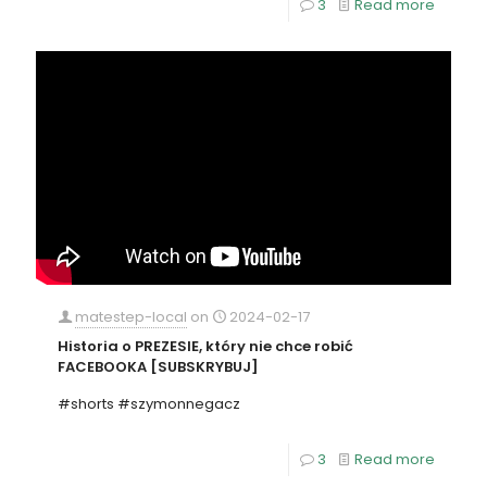
3
Read more
matestep-local
on
2024-02-17
Historia o PREZESIE, który nie chce robić
FACEBOOKA [SUBSKRYBUJ]
#shorts #szymonnegacz
3
Read more