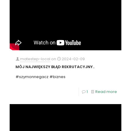
matestep-local
on
2024-02-09
MÓJ NAJWIĘKSZY BŁĄD REKRUTACYJNY..
#szymonnegacz #biznes
1
Read more