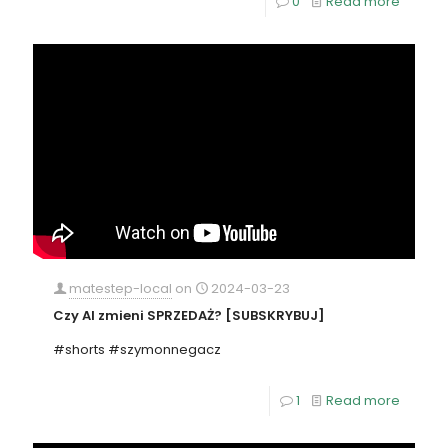
0
Read more
matestep-local
on
2024-03-23
Czy AI zmieni SPRZEDAŻ? [SUBSKRYBUJ]
#shorts #szymonnegacz
1
Read more