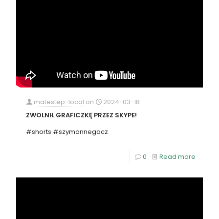
matestep-local
on
2024-03-18
ZWOLNIŁ GRAFICZKĘ PRZEZ SKYPE!
#shorts #szymonnegacz
0
Read more