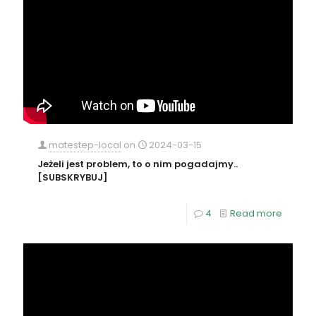
matestep-local
on
2024-03-15
Jeżeli jest problem, to o nim pogadajmy..
[SUBSKRYBUJ]
4
Read more