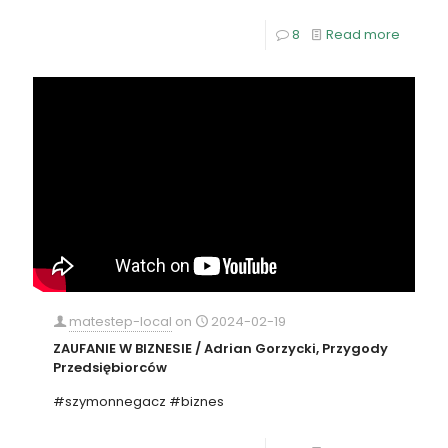
8
Read more
matestep-local
on
2024-02-19
ZAUFANIE W BIZNESIE / Adrian Gorzycki, Przygody
Przedsiębiorców
#szymonnegacz #biznes