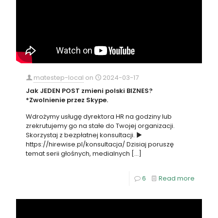
matestep-local
on
2024-03-17
Jak JEDEN POST zmieni polski BIZNES?
*Zwolnienie przez Skype.
Wdrożymy usługę dyrektora HR na godziny lub
zrekrutujemy go na stałe do Twojej organizacji.
Skorzystaj z bezpłatnej konsultacji. ►
https://hirewise.pl/konsultacja/ Dzisiaj poruszę
temat serii głośnych, medialnych
[…]
6
Read more