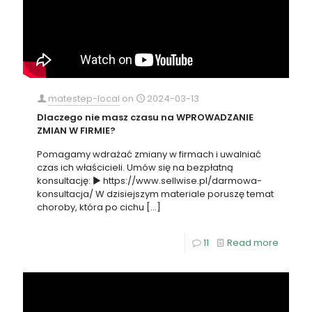
matestep-local
on
2024-03-13
Dlaczego nie masz czasu na WPROWADZANIE
ZMIAN W FIRMIE?
Pomagamy wdrażać zmiany w firmach i uwalniać
czas ich właścicieli. Umów się na bezpłatną
konsultację: ► https://www.sellwise.pl/darmowa-
konsultacja/ W dzisiejszym materiale poruszę temat
choroby, która po cichu
[…]
11
Read more