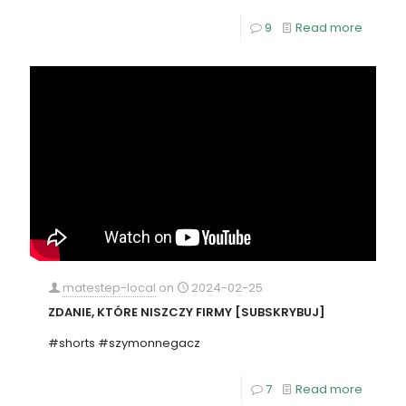
9
Read more
matestep-local
on
2024-02-25
ZDANIE, KTÓRE NISZCZY FIRMY [SUBSKRYBUJ]
#shorts #szymonnegacz
7
Read more