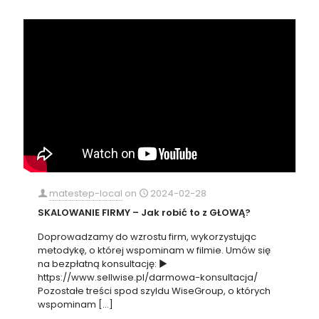
matestep-local
on
2024-02-28
SKALOWANIE FIRMY – Jak robić to z GŁOWĄ?
Doprowadzamy do wzrostu firm, wykorzystując
metodykę, o której wspominam w filmie. Umów się
na bezpłatną konsultację: ►
https://www.sellwise.pl/darmowa-konsultacja/
Pozostałe treści spod szyldu WiseGroup, o których
wspominam
[…]