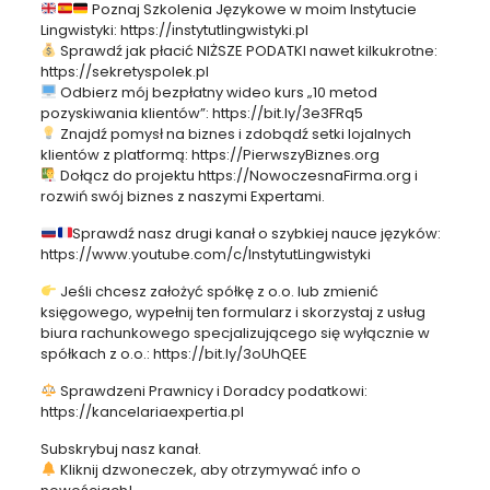
Poznaj Szkolenia Językowe w moim Instytucie
Lingwistyki: https://instytutlingwistyki.pl
Sprawdź jak płacić NIŻSZE PODATKI nawet kilkukrotne:
https://sekretyspolek.pl
Odbierz mój bezpłatny wideo kurs „10 metod
pozyskiwania klientów”: https://bit.ly/3e3FRq5
Znajdź pomysł na biznes i zdobądź setki lojalnych
klientów z platformą: https://PierwszyBiznes.org
Dołącz do projektu https://NowoczesnaFirma.org i
rozwiń swój biznes z naszymi Expertami.
Sprawdź nasz drugi kanał o szybkiej nauce języków:
https://www.youtube.com/c/InstytutLingwistyki
Jeśli chcesz założyć spółkę z o.o. lub zmienić
księgowego, wypełnij ten formularz i skorzystaj z usług
biura rachunkowego specjalizującego się wyłącznie w
spółkach z o.o.: https://bit.ly/3oUhQEE
Sprawdzeni Prawnicy i Doradcy podatkowi:
https://kancelariaexpertia.pl
Subskrybuj nasz kanał.
Kliknij dzwoneczek, aby otrzymywać info o