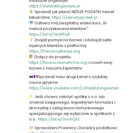
Instytucie Lingwistyki:
https://instytutlingwistyki.pl
Sprawdź jak płacić NIŻSZE PODATKI nawet
kilkukrotne:
https://sekretyspolek.pl
Odbierz mój bezpłatny wideo kurs „10
metod pozyskiwania klientów”:
https://bit.ly/3e3FRq5
Znajdź pomysł na biznes i zdobądź setki
lojalnych klientów z platformą:
https://PierwszyBiznes.org
Dołącz do projektu
https://NowoczesnaFirma.org
i rozwiń swój
biznes z naszymi Expertami.
Sprawdź nasz drugi kanał o szybkiej
nauce języków:
https://www.youtube.com/c/InstytutLingwistyki
Jeśli chcesz założyć spółkę z o.o. lub
zmienić księgowego, wypełnij ten formularz i
skorzystaj z usług biura rachunkowego
specjalizującego się wyłącznie w spółkach z
o.o.:
https://bit.ly/3oUhQEE
Sprawdzeni Prawnicy i Doradcy podatkowi: