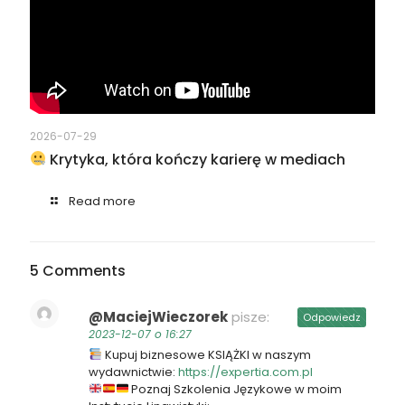
2026-07-29
Krytyka, która kończy karierę w mediach
Read more
5 Comments
@MaciejWieczorek
pisze:
Odpowiedz
2023-12-07 o 16:27
Kupuj biznesowe KSIĄŻKI w naszym
wydawnictwie:
https://expertia.com.pl
Poznaj Szkolenia Językowe w moim