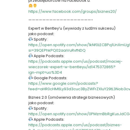
przedsiębiorców na Facebook’u:
https://www.facebook.com/groups/biznes20/
——————————————————-
Expert w Bentley’u (wywiady z ludźmi sukcesu)
jako podcast:
Spotify:
https://open.spotify.com/show/1kNf0LECBPq1UnXmUg
si=39QEPhkPQ02aaiVuRvfNDQ
Apple Podcasts:
https://podcasts.apple.com/us/podcast/maciej-
wieczorek-expert-w-bentleyu/id1475372865?
ign-mpt=uo%3D4
Google Podcasts:
https://www.google.com/podcasts?
feed=aHR0cHM6Ly93d3cuc3ByZWFrZXIuY29tL3Nob3c
Biznes 2.0 (omówienia strategii biznesowych)
jako podcast:
Spotify:
https://open.spotify.com/show/0PMzmBbRgKusJdC
Apple Podcasts:
https://podcasts.apple.com/us/podcast/biznes-