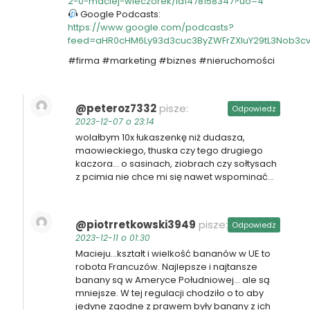
2-0-maciej-wieczorek/id1478158347?uo=4
Google Podcasts:
https://www.google.com/podcasts?
feed=aHR0cHM6Ly93d3cuc3ByZWFrZXIuY29tL3Nob3c
#firma #marketing #biznes #nieruchomości
@peteroz7332
pisze:
Odpowiedz
2023-12-07 o 23:14
wolałbym 10x łukaszenkę niż dudasza,
maowieckiego, thuska czy tego drugiego
kaczora… o sasinach, ziobrach czy sołtysach
z pcimia nie chce mi się nawet wspominać…
@piotrretkowski3949
pisze:
Odpowiedz
2023-12-11 o 01:30
Macieju…kształt i wielkość bananów w UE to
robota Francuzów. Najlepsze i najtansze
banany są w Ameryce Południowej… ale są
mniejsze. W tej regulacji chodziło o to aby
jedyne zgodne z prawem były banany z ich