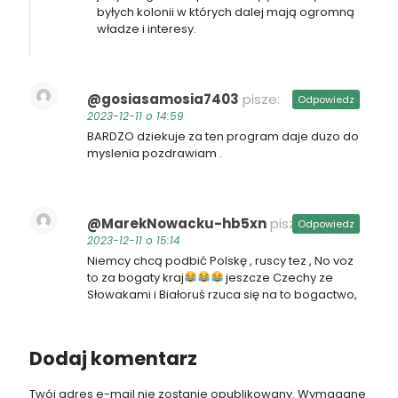
byłych kolonii w których dalej mają ogromną
władze i interesy.
@gosiasamosia7403
pisze:
Odpowiedz
2023-12-11 o 14:59
BARDZO dziekuje za ten program daje duzo do
myslenia pozdrawiam .
@MarekNowacku-hb5xn
pisze:
Odpowiedz
2023-12-11 o 15:14
Niemcy chcą podbić Polskę , ruscy tez , No voz
to za bogaty kraj
jeszcze Czechy ze
Słowakami i Białoruś rzuca się na to bogactwo,
Dodaj komentarz
Twój adres e-mail nie zostanie opublikowany.
Wymagane