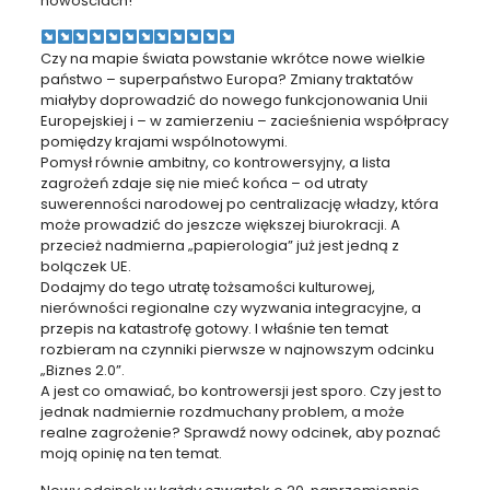
nowościach!
Czy na mapie świata powstanie wkrótce nowe wielkie
państwo – superpaństwo Europa? Zmiany traktatów
miałyby doprowadzić do nowego funkcjonowania Unii
Europejskiej i – w zamierzeniu – zacieśnienia współpracy
pomiędzy krajami wspólnotowymi.
Pomysł równie ambitny, co kontrowersyjny, a lista
zagrożeń zdaje się nie mieć końca – od utraty
suwerenności narodowej po centralizację władzy, która
może prowadzić do jeszcze większej biurokracji. A
przecież nadmierna „papierologia” już jest jedną z
bolączek UE.
Dodajmy do tego utratę tożsamości kulturowej,
nierówności regionalne czy wyzwania integracyjne, a
przepis na katastrofę gotowy. I właśnie ten temat
rozbieram na czynniki pierwsze w najnowszym odcinku
„Biznes 2.0”.
A jest co omawiać, bo kontrowersji jest sporo. Czy jest to
jednak nadmiernie rozdmuchany problem, a może
realne zagrożenie? Sprawdź nowy odcinek, aby poznać
moją opinię na ten temat.