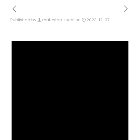
Published by
matestep-local
on
2023-12-07