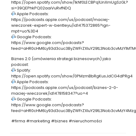
https://open.spotify.com/show/1kNf0LECBPq1UnXmUgSzGL?
si=39QEPhkPQ02aaiVuRvfNDQ
Apple Podcasts:
https://podcasts.apple.com/us/podcast/maciej-
wieczorek-expert-w-bentleyu/id1475372865?ign-
mpt=uo%3D4
Google Podcasts:
https://www.google.com/podcasts?
feed=aHR0cHM6Ly93d3cuc3ByZWFrZXIuY29tL3Nob3cvMzY1MTM
Biznes 2.0 (omówienia strategii biznesowych) jako
podcast:
Spotify:
https://open.spotify.com/show/0PMzmBbRgKusJdCG4dPRg4
Apple Podcasts:
https://podcasts.apple.com/us/podcast/biznes-2-0-
maciej-wieczorek/id1478158347?uo=4
Google Podcasts:
https://www.google.com/podcasts?
feed=aHR0cHM6Ly93d3cuc3ByZWFrZXIuY29tL3Nob3cvMzY4Mz
#firma #marketing #biznes #nieruchomości