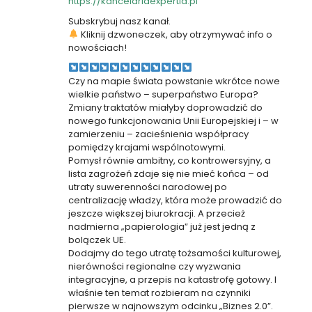
https://kancelariaexpertia.pl
Subskrybuj nasz kanał.
Kliknij dzwoneczek, aby otrzymywać info o
nowościach!
Czy na mapie świata powstanie wkrótce nowe
wielkie państwo – superpaństwo Europa?
Zmiany traktatów miałyby doprowadzić do
nowego funkcjonowania Unii Europejskiej i – w
zamierzeniu – zacieśnienia współpracy
pomiędzy krajami wspólnotowymi.
Pomysł równie ambitny, co kontrowersyjny, a
lista zagrożeń zdaje się nie mieć końca – od
utraty suwerenności narodowej po
centralizację władzy, która może prowadzić do
jeszcze większej biurokracji. A przecież
nadmierna „papierologia” już jest jedną z
bolączek UE.
Dodajmy do tego utratę tożsamości kulturowej,
nierówności regionalne czy wyzwania
integracyjne, a przepis na katastrofę gotowy. I
właśnie ten temat rozbieram na czynniki
pierwsze w najnowszym odcinku „Biznes 2.0”.