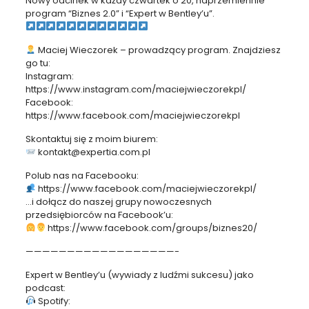
Nowy odcinek w każdy czwartek o 20, naprzemiennie
program “Biznes 2.0” i “Expert w Bentley’u”.
Maciej Wieczorek – prowadzący program. Znajdziesz
go tu:
Instagram:
https://www.instagram.com/maciejwieczorekpl/
Facebook:
https://www.facebook.com/maciejwieczorekpl
Skontaktuj się z moim biurem:
kontakt@expertia.com.pl
Polub nas na Facebooku:
https://www.facebook.com/maciejwieczorekpl/
…i dołącz do naszej grupy nowoczesnych
przedsiębiorców na Facebook’u:
‍ https://www.facebook.com/groups/biznes20/
——————————————————-
Expert w Bentley’u (wywiady z ludźmi sukcesu) jako
podcast:
Spotify: