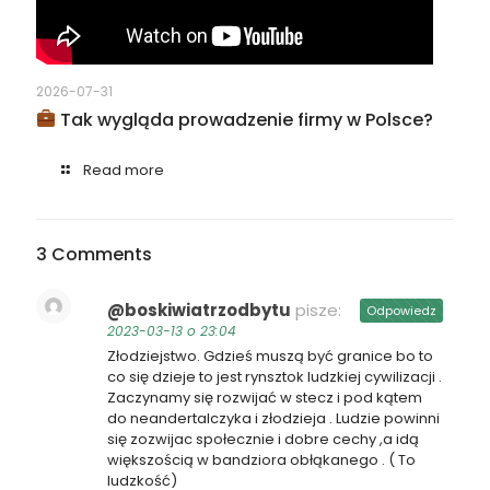
2026-07-31
Tak wygląda prowadzenie firmy w Polsce?
Read more
3 Comments
@boskiwiatrzodbytu
pisze:
Odpowiedz
2023-03-13 o 23:04
Złodziejstwo. Gdzieś muszą być granice bo to
co się dzieje to jest rynsztok ludzkiej cywilizacji .
Zaczynamy się rozwijać w stecz i pod kątem
do neandertalczyka i złodzieja . Ludzie powinni
się zozwijac społecznie i dobre cechy ,a idą
większością w bandziora obłąkanego . ( To
ludzkość)