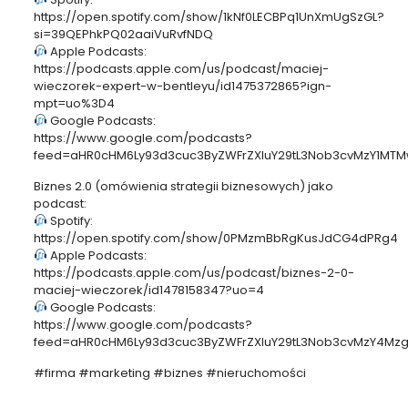
https://open.spotify.com/show/1kNf0LECBPq1UnXmUgSzGL?
si=39QEPhkPQ02aaiVuRvfNDQ
Apple Podcasts:
https://podcasts.apple.com/us/podcast/maciej-
wieczorek-expert-w-bentleyu/id1475372865?ign-
mpt=uo%3D4
Google Podcasts:
https://www.google.com/podcasts?
feed=aHR0cHM6Ly93d3cuc3ByZWFrZXIuY29tL3Nob3cvMzY1MTM
Biznes 2.0 (omówienia strategii biznesowych) jako
podcast:
Spotify:
https://open.spotify.com/show/0PMzmBbRgKusJdCG4dPRg4
Apple Podcasts:
https://podcasts.apple.com/us/podcast/biznes-2-0-
maciej-wieczorek/id1478158347?uo=4
Google Podcasts:
https://www.google.com/podcasts?
feed=aHR0cHM6Ly93d3cuc3ByZWFrZXIuY29tL3Nob3cvMzY4Mz
#firma #marketing #biznes #nieruchomości