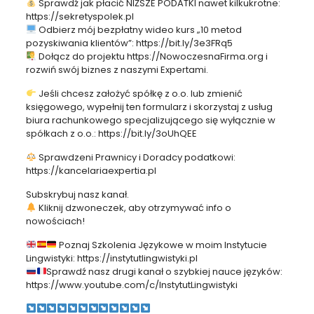
Sprawdź jak płacić NIŻSZE PODATKI nawet kilkukrotne:
https://sekretyspolek.pl
Odbierz mój bezpłatny wideo kurs „10 metod
pozyskiwania klientów”: https://bit.ly/3e3FRq5
Dołącz do projektu https://NowoczesnaFirma.org i
rozwiń swój biznes z naszymi Expertami.
Jeśli chcesz założyć spółkę z o.o. lub zmienić
księgowego, wypełnij ten formularz i skorzystaj z usług
biura rachunkowego specjalizującego się wyłącznie w
spółkach z o.o.: https://bit.ly/3oUhQEE
Sprawdzeni Prawnicy i Doradcy podatkowi:
https://kancelariaexpertia.pl
Subskrybuj nasz kanał.
Kliknij dzwoneczek, aby otrzymywać info o
nowościach!
Poznaj Szkolenia Językowe w moim Instytucie
Lingwistyki: https://instytutlingwistyki.pl
Sprawdź nasz drugi kanał o szybkiej nauce języków:
https://www.youtube.com/c/InstytutLingwistyki