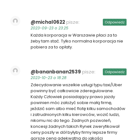
@michal0622
pisze:
Odpowiedz
2023-09-23 o 23:25
Każda korporacja w Warszawie płaci za to
żeby tam stać. Tylko normalna korporacja nie
pobiera za to opłaty.
@bananbanan2539
pisze:
Odpowiedz
2023-10-23 o 18:28
Zdecydowanie wszelkie usługi typu taxi/Uber
powinny być całkowicie zderegulowane.
Każdy Człowiek posiadający prawo jazdy
powinien móc założyć sobie małą firmę,
jeździć sam albo mieć flotę kilku samochodów
i zatrudnionych kilku kierowców, wozić ludzi,
nikomu nic do tego. Żadnych pozwoleń,
koncesji żadnych takich Rynek zweryfikował
ceny poszły w dół byłyby firmy lepsze firmy
gorsze cena adekwatna do jakości