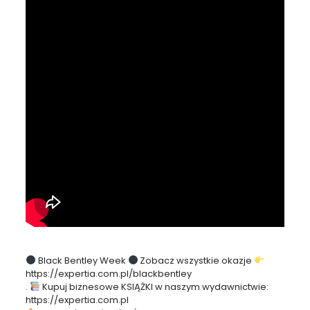
Black Bentley Week
Zobacz wszystkie okazje
https://expertia.com.pl/blackbentley
.
Kupuj biznesowe KSIĄŻKI w naszym wydawnictwie:
https://expertia.com.pl