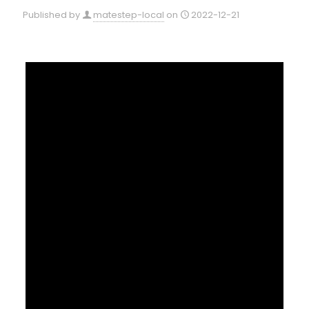
Published by
matestep-local
on
2022-12-21