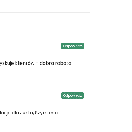
Odpowiedz
zyskuje klientów – dobra robota
Odpowiedz
cje dla Jurka, Szymona i