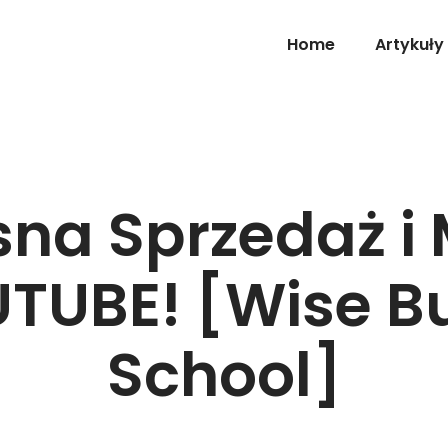
Home
Artykuły
na Sprzedaż i 
TUBE! [Wise B
School]