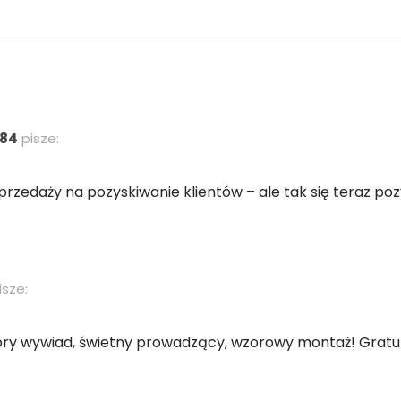
784
pisze:
sprzedaży na pozyskiwanie klientów – ale tak się teraz po
isze:
bry wywiad, świetny prowadzący, wzorowy montaż! Gratula