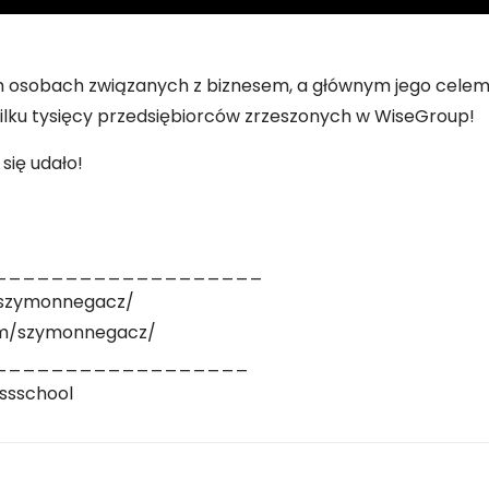
ch osobach związanych z biznesem, a głównym jego cele
ilku tysięcy przedsiębiorców zrzeszonych w WiseGroup!
się udało!
___________________
n/szymonnegacz/
om/szymonnegacz/
__________________
ssschool