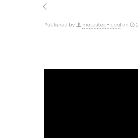
Published by
matestep-local
on