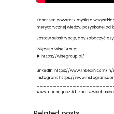
Kanał ten powstał z myślą o wszystki
merytorycznej wiedzy, pozyskanej od k
Zostaw subskrypcję, aby zobaczyć czy 
Więcej o WiseGroup:
► https://wisegroup.pl/
_______________________
LinkedIn: https://www.linkedin.com/i
Instagram: https://www.instagram.c
_______________________
#szymonnegacz #biznes #wisebusine
Related posts