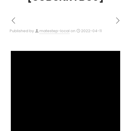
Published by
matestep-local
on
2022-04-11