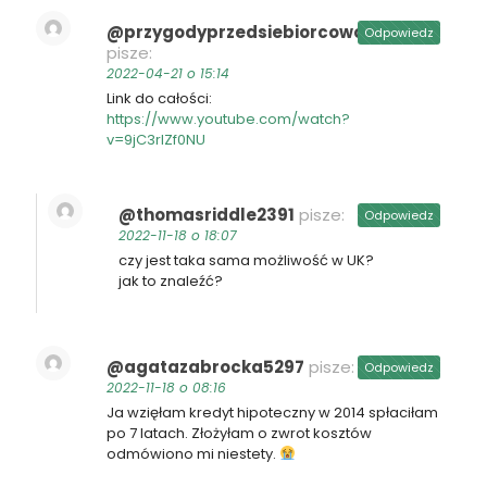
@przygodyprzedsiebiorcowcli7400
Odpowiedz
pisze:
2022-04-21 o 15:14
Link do całości:
https://www.youtube.com/watch?
v=9jC3rIZf0NU
@thomasriddle2391
pisze:
Odpowiedz
2022-11-18 o 18:07
czy jest taka sama możliwość w UK?
jak to znaleźć?
@agatazabrocka5297
pisze:
Odpowiedz
2022-11-18 o 08:16
Ja wzięłam kredyt hipoteczny w 2014 spłaciłam
po 7 latach. Złożyłam o zwrot kosztów
odmówiono mi niestety.