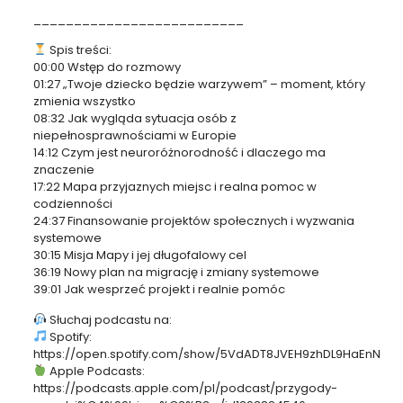
__________________________
Spis treści:
00:00 Wstęp do rozmowy
01:27 „Twoje dziecko będzie warzywem” – moment, który
zmienia wszystko
08:32 Jak wygląda sytuacja osób z
niepełnosprawnościami w Europie
14:12 Czym jest neuroróżnorodność i dlaczego ma
znaczenie
17:22 Mapa przyjaznych miejsc i realna pomoc w
codzienności
24:37 Finansowanie projektów społecznych i wyzwania
systemowe
30:15 Misja Mapy i jej długofalowy cel
36:19 Nowy plan na migrację i zmiany systemowe
39:01 Jak wesprzeć projekt i realnie pomóc
Słuchaj podcastu na:
Spotify:
https://open.spotify.com/show/5VdADT8JVEH9zhDL9HaEnN
Apple Podcasts:
https://podcasts.apple.com/pl/podcast/przygody-