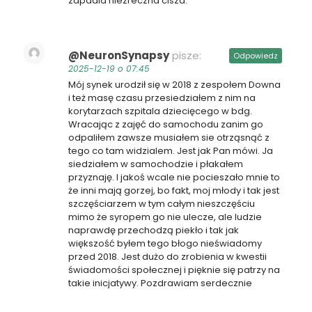
zapadla niezreczna cisza.
@NeuronSynapsy
pisze:
Odpowiedz
2025-12-19 o 07:45
Mój synek urodził się w 2018 z zespołem Downa
i też masę czasu przesiedziałem z nim na
korytarzach szpitala dziecięcego w bdg.
Wracając z zajęć do samochodu zanim go
odpaliłem zawsze musiałem sie otrząsnąć z
tego co tam widzialem. Jest jak Pan mówi. Ja
siedziałem w samochodzie i płakałem
przyznaję. I jakoś wcale nie pocieszało mnie to
że inni mają gorzej, bo fakt, moj młody i tak jest
szczęściarzem w tym całym nieszczęściu
mimo że syropem go nie ulecze, ale ludzie
naprawdę przechodzą piekło i tak jak
większość byłem tego błogo nieświadomy
przed 2018. Jest dużo do zrobienia w kwestii
świadomości społecznej i pięknie się patrzy na
takie inicjatywy. Pozdrawiam serdecznie