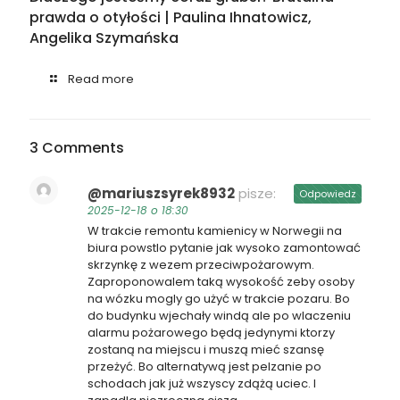
prawda o otyłości | Paulina Ihnatowicz,
Angelika Szymańska
Read more
3 Comments
@mariuszsyrek8932
pisze:
Odpowiedz
2025-12-18 o 18:30
W trakcie remontu kamienicy w Norwegii na
biura powstlo pytanie jak wysoko zamontować
skrzynkę z wezem przeciwpożarowym.
Zaproponowalem taką wysokość zeby osoby
na wózku mogly go użyć w trakcie pozaru. Bo
do budynku wjechały windą ale po wlaczeniu
alarmu pożarowego będą jedynymi ktorzy
zostaną na miejscu i muszą mieć szansę
przeżyć. Bo alternatywą jest pelzanie po
schodach jak już wszyscy zdążą uciec. I