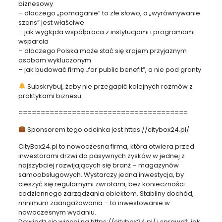
biznesowy
– dlaczego „pomaganie” to złe słowo, a „wyrównywanie
szans” jest właściwe
– jak wygląda współpraca z instytucjami i programami
wsparcia
– dlaczego Polska może stać się krajem przyjaznym
osobom wykluczonym
– jak budować firmę „for public benefit”, a nie pod granty
Subskrybuj, żeby nie przegapić kolejnych rozmów z
praktykami biznesu.
======================================
Sponsorem tego odcinka jest https://citybox24.pl/
CityBox24.pl to nowoczesna firma, która otwiera przed
inwestorami drzwi do pasywnych zysków w jednej z
najszybciej rozwijających się branż – magazynów
samoobsługowych. Wystarczy jedna inwestycja, by
cieszyć się regularnymi zwrotami, bez konieczności
codziennego zarządzania obiektem. Stabilny dochód,
minimum zaangażowania – to inwestowanie w
nowoczesnym wydaniu.
Dowiedz się więcej na https://citybox24.pl/ i sprawdź, jak