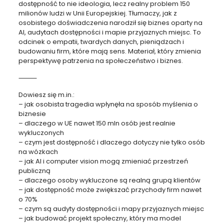
dostępność to nie ideologia, lecz realny problem 150
milionów ludzi w Unii Europejskiej. Tłumaczy, jak z
osobistego doświadczenia narodził się biznes oparty na
AI, audytach dostępności i mapie przyjaznych miejsc. To
odcinek o empatii, twardych danych, pieniądzach i
budowaniu firm, które mają sens. Materiał, który zmienia
perspektywę patrzenia na społeczeństwo i biznes.
⸻
Dowiesz się m.in.:
– jak osobista tragedia wpłynęła na sposób myślenia o
biznesie
– dlaczego w UE nawet 150 mln osób jest realnie
wykluczonych
– czym jest dostępność i dlaczego dotyczy nie tylko osób
na wózkach
– jak AI i computer vision mogą zmieniać przestrzeń
publiczną
– dlaczego osoby wykluczone są realną grupą klientów
– jak dostępność może zwiększać przychody firm nawet
o 70%
– czym są audyty dostępności i mapy przyjaznych miejsc
– jak budować projekt społeczny, który ma model