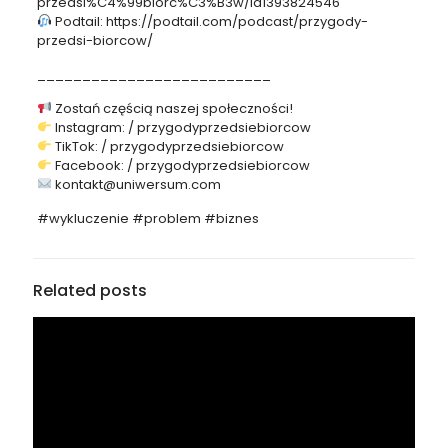
przedsi%C4%99biorc%C3%B3w/id1393824546
Podtail: https://podtail.com/podcast/przygody-
przedsi-biorcow/
__________________________
Zostań częścią naszej społeczności!
Instagram: / przygodyprzedsiebiorcow
TikTok: / przygodyprzedsiebiorcow
Facebook: / przygodyprzedsiebiorcow
kontakt@uniwersum.com
#wykluczenie #problem #biznes
Related posts