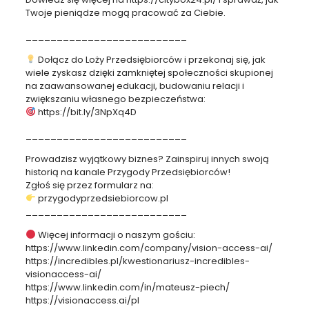
Twoje pieniądze mogą pracować za Ciebie.
__________________________
Dołącz do Loży Przedsiębiorców i przekonaj się, jak
wiele zyskasz dzięki zamkniętej społeczności skupionej
na zaawansowanej edukacji, budowaniu relacji i
zwiększaniu własnego bezpieczeństwa:
https://bit.ly/3NpXq4D
__________________________
Prowadzisz wyjątkowy biznes? Zainspiruj innych swoją
historią na kanale Przygody Przedsiębiorców!
Zgłoś się przez formularz na:
przygodyprzedsiebiorcow.pl
__________________________
Więcej informacji o naszym gościu:
https://www.linkedin.com/company/vision-access-ai/
https://incredibles.pl/kwestionariusz-incredibles-
visionaccess-ai/
https://www.linkedin.com/in/mateusz-piech/
https://visionaccess.ai/pl