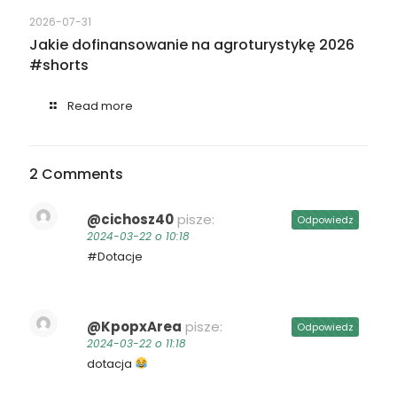
2026-07-31
Jakie dofinansowanie na agroturystykę 2026
#shorts
Read more
2 Comments
@cichosz40
pisze:
Odpowiedz
2024-03-22 o 10:18
#Dotacje
@KpopxArea
pisze:
Odpowiedz
2024-03-22 o 11:18
dotacja