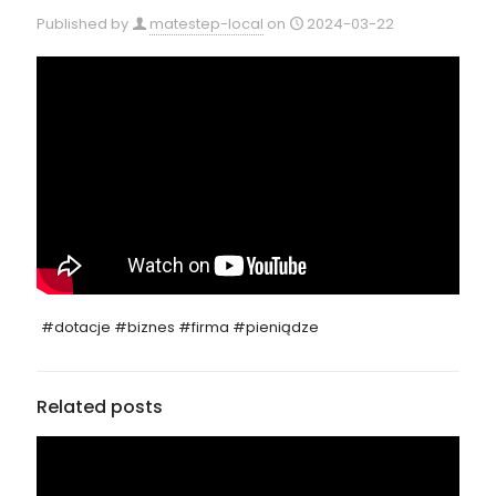
Published by
matestep-local
on
2024-03-22
#dotacje #biznes #firma #pieniądze
Related posts