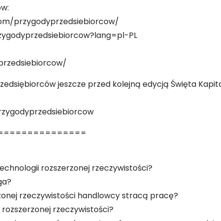
ów:
com/przygodyprzedsiebiorcow/
rzygodyprzedsiebiorcow?lang=pl-PL
przedsiebiorcow/
edsiębiorców jeszcze przed kolejną edycją Święta Kapita
rzygodyprzedsiebiorcow
===============
technologii rozszerzonej rzeczywistości?
ga?
zonej rzeczywistości handlowcy stracą pracę?
rozszerzonej rzeczywistości?