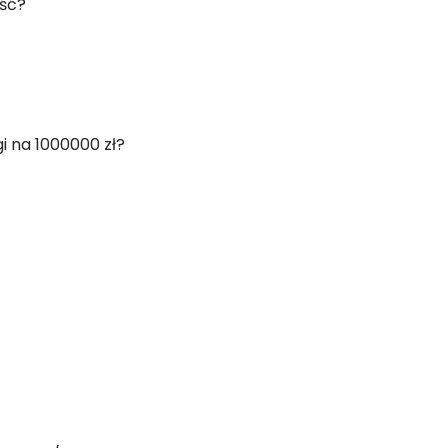
ość?
i na 1000000 zł?