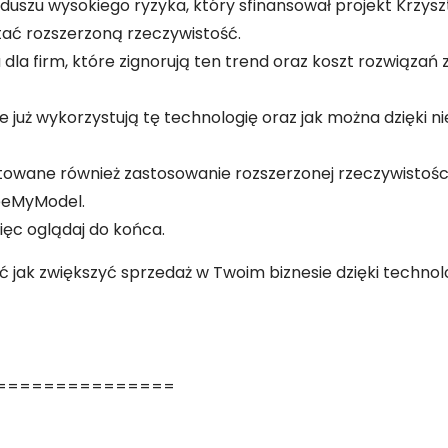
zu wysokiego ryzyka, który sfinansował projekt Krzysztof
tać rozszerzoną rzeczywistość.
la firm, które zignorują ten trend oraz koszt rozwiązań
że już wykorzystują tę technologię oraz jak można dzięki n
owane również zastosowanie rozszerzonej rzeczywistości 
SeeMyModel.
ęc oglądaj do końca.
ć jak zwiększyć sprzedaż w Twoim biznesie dzięki technolo
===============