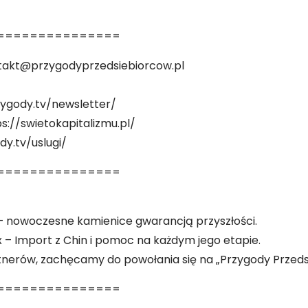
===============
ntakt@przygodyprzedsiebiorcow.pl
rzygody.tv/newsletter/
ps://swietokapitalizmu.pl/
dy.tv/uslugi/
===============
 – nowoczesne kamienice gwarancją przyszłości.
x – Import z Chin i pomoc na każdym jego etapie.
tnerów, zachęcamy do powołania się na „Przygody Przed
===============