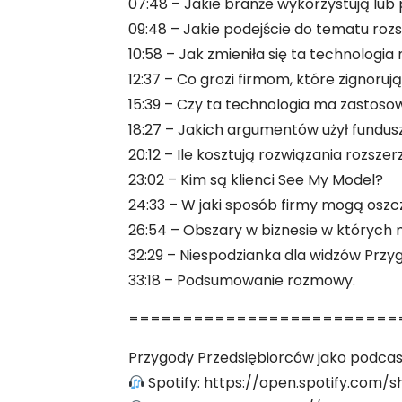
07:48 – Jakie branże wykorzystują lu
09:48 – Jakie podejście do tematu rozs
10:58 – Jak zmieniła się ta technologia 
12:37 – Co grozi firmom, które zignoruj
15:39 – Czy ta technologia ma zastoso
18:27 – Jakich argumentów użył fundusz
20:12 – Ile kosztują rozwiązania rozsze
23:02 – Kim są klienci See My Model?
24:33 – W jaki sposób firmy mogą oszcz
26:54 – Obszary w biznesie w których
32:29 – Niespodzianka dla widzów Przy
33:18 – Podsumowanie rozmowy.
=========================
Przygody Przedsiębiorców jako podcas
Spotify: https://open.spotify.co