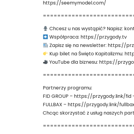
https://seemymodel.com/
=========================
Chcesz u nas wystąpić? Napisz: ko
Współpraca: https://przygody.tv
Zapisz się na newsletter: https://p
Kup bilet na Święto Kapitalizmu: htt
YouTube dla biznesu: https://przygo
=========================
Partnerzy programu:
FID GROUP – https://przygody.link/fid
FULLBAX – https://przygody.link/fullba
Chcąc skorzystać z usług naszych par
=========================