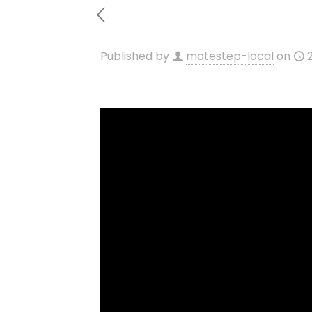
Published by
matestep-local
on