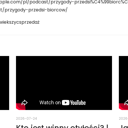
.apple.com/pl/podcast/przygody-przedsi%C4%99biorc%
ast/przygody-przedsi-biorcow/
wiekszycsprzedaż
2026-07-24
2026
Kto jest winny otyłości? |
Ja