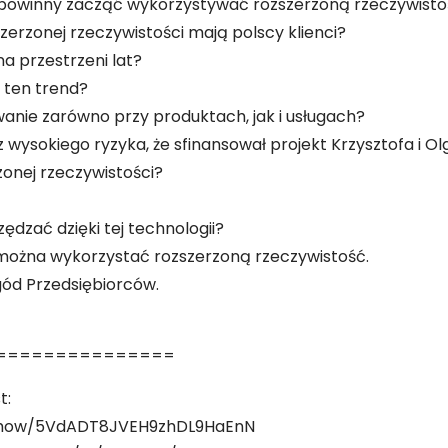
b powinny zacząć wykorzystywać rozszerzoną rzeczywist
zerzonej rzeczywistości mają polscy klienci?
na przestrzeni lat?
ą ten trend?
wanie zarówno przy produktach, jak i usługach?
 wysokiego ryzyka, że sfinansował projekt Krzysztofa i Olg
rzonej rzeczywistości?
ędzać dzięki tej technologii?
 można wykorzystać rozszerzoną rzeczywistość.
gód Przedsiębiorców.
===============
t:
m/show/5VdADT8JVEH9zhDL9HaEnN