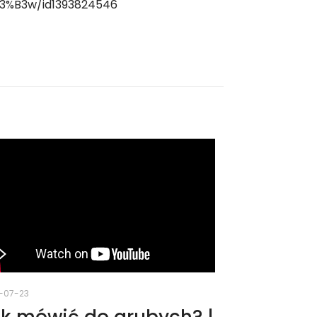
C3%B3w/id1393824546
-07-23
k mówić do grubych? |