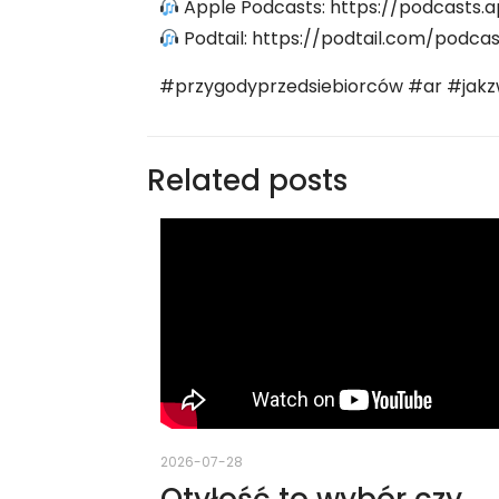
Apple Podcasts: https://podcasts
Podtail: https://podtail.com/podc
#przygodyprzedsiebiorców #ar #jakz
Related posts
2026-07-28
Otyłość to wybór czy