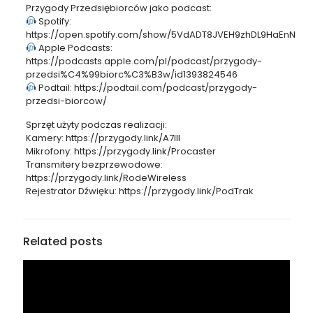
Przygody Przedsiębiorców jako podcast:
Spotify:
https://open.spotify.com/show/5VdADT8JVEH9zhDL9HaEnN
Apple Podcasts:
https://podcasts.apple.com/pl/podcast/przygody-
przedsi%C4%99biorc%C3%B3w/id1393824546
Podtail: https://podtail.com/podcast/przygody-
przedsi-biorcow/
Sprzęt użyty podczas realizacji:
Kamery: https://przygody.link/A7III
Mikrofony: https://przygody.link/Procaster
Transmitery bezprzewodowe:
https://przygody.link/RodeWireless
Rejestrator Dźwięku: https://przygody.link/PodTrak
Related posts