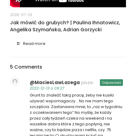
2026-07-23
Jak mówić do grubych? | Paulina Ihnatowicz,
Angelika Szymańska, Adrian Gorzycki
Read more
5 Comments
@MaciesLawLazega
pisze:
Odpowiedz
2022-12-13 o 09:27
Grunt to znaleźć taką pracę, żeby nie kusiło
używać wspomagaczy… No nie mam tego
szczęścia. Zastanawia mnie, to „raz w tygodniu
z oczekiwaniem tego” No myślę, że każdy
przez cały tydzień czeka na weekend i na
wszelkie dobra które z tego popłyną, nie
ważne, czy to będzie pizza i netflix, czy .75
leczniczej to Ci drudzy mają liczyć na