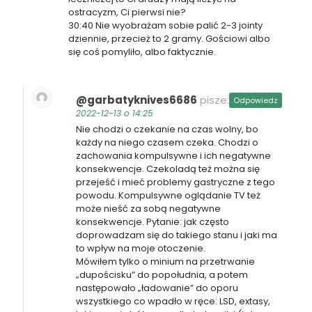
ostracyzm, Ci pierwsi nie?
30:40 Nie wyobrażam sobie palić 2-3 jointy
dziennie, przecież to 2 gramy. Gościowi albo
się coś pomyliło, albo faktycznie.
@garbatyknives6686
pisze:
Odpowiedz
2022-12-13 o 14:25
Nie chodzi o czekanie na czas wolny, bo
każdy na niego czasem czeka. Chodzi o
zachowania kompulsywne i ich negatywne
konsekwencje. Czekoladą też można się
przejeść i mieć problemy gastryczne z tego
powodu. Kompulsywne oglądanie TV też
może nieść za sobą negatywne
konsekwencje. Pytanie: jak często
doprowadzam się do takiego stanu i jaki ma
to wpływ na moje otoczenie.
Mówiłem tylko o minium na przetrwanie
„dupościsku” do popołudnia, a potem
następowało „ładowanie” do oporu
wszystkiego co wpadło w ręce: LSD, extasy,