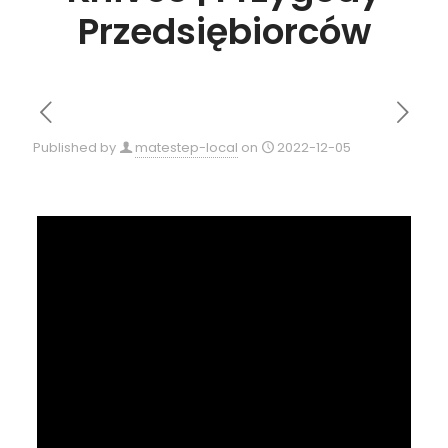
Przedsiębiorców
Published by
matestep-local
on
2022-12-05