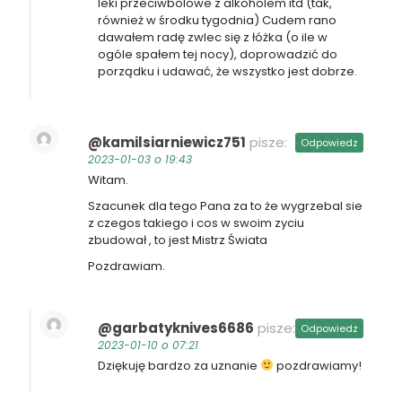
leki przeciwbólowe z alkoholem itd (tak,
również w środku tygodnia) Cudem rano
dawałem radę zwlec się z łóżka (o ile w
ogóle spałem tej nocy), doprowadzić do
porządku i udawać, że wszystko jest dobrze.
@kamilsiarniewicz751
pisze:
Odpowiedz
2023-01-03 o 19:43
Witam.
Szacunek dla tego Pana za to że wygrzebal sie
z czegos takiego i cos w swoim zyciu
zbudował , to jest Mistrz Świata
Pozdrawiam.
@garbatyknives6686
pisze:
Odpowiedz
2023-01-10 o 07:21
Dziękuję bardzo za uznanie
pozdrawiamy!