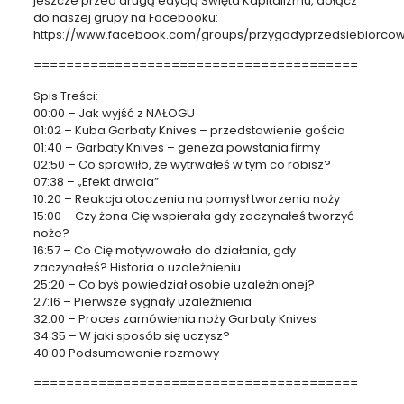
jeszcze przed drugą edycją Święta Kapitalizmu, dołącz
do naszej grupy na Facebooku:
https://www.facebook.com/groups/przygodyprzedsiebiorco
========================================
Spis Treści:
00:00 – Jak wyjść z NAŁOGU
01:02 – Kuba Garbaty Knives – przedstawienie gościa
01:40 – Garbaty Knives – geneza powstania firmy
02:50 – Co sprawiło, że wytrwałeś w tym co robisz?
07:38 – „Efekt drwala”
10:20 – Reakcja otoczenia na pomysł tworzenia noży
15:00 – Czy żona Cię wspierała gdy zaczynałeś tworzyć
noże?
16:57 – Co Cię motywowało do działania, gdy
zaczynałeś? Historia o uzależnieniu
25:20 – Co byś powiedział osobie uzależnionej?
27:16 – Pierwsze sygnały uzależnienia
32:00 – Proces zamówienia noży Garbaty Knives
34:35 – W jaki sposób się uczysz?
40:00 Podsumowanie rozmowy
========================================