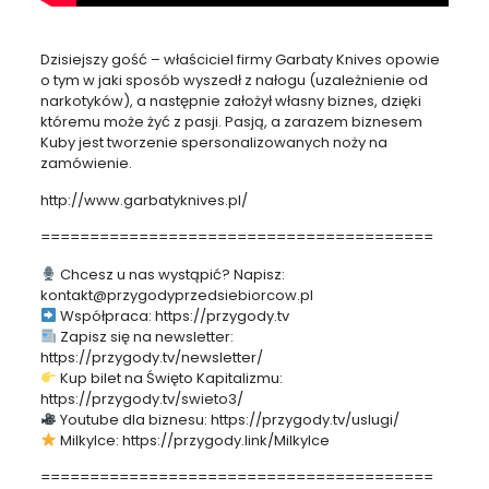
Dzisiejszy gość – właściciel firmy Garbaty Knives opowie
o tym w jaki sposób wyszedł z nałogu (uzależnienie od
narkotyków), a następnie założył własny biznes, dzięki
któremu może żyć z pasji. Pasją, a zarazem biznesem
Kuby jest tworzenie spersonalizowanych noży na
zamówienie.
http://www.garbatyknives.pl/
========================================
Chcesz u nas wystąpić? Napisz:
kontakt@przygodyprzedsiebiorcow.pl
Współpraca: https://przygody.tv
Zapisz się na newsletter:
https://przygody.tv/newsletter/
Kup bilet na Święto Kapitalizmu:
https://przygody.tv/swieto3/
Youtube dla biznesu: https://przygody.tv/uslugi/
MilkyIce: https://przygody.link/MilkyIce
========================================