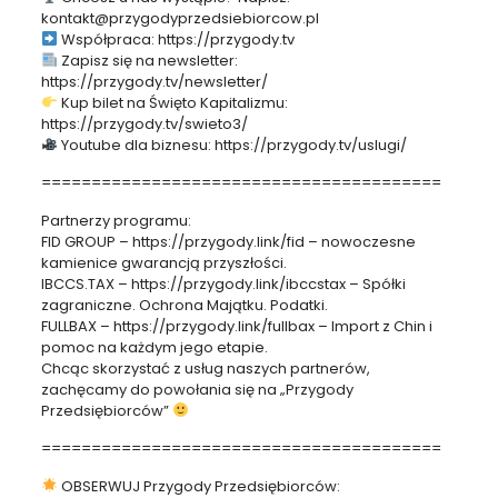
kontakt@przygodyprzedsiebiorcow.pl
Współpraca: https://przygody.tv
Zapisz się na newsletter:
https://przygody.tv/newsletter/
Kup bilet na Święto Kapitalizmu:
https://przygody.tv/swieto3/
Youtube dla biznesu: https://przygody.tv/uslugi/
========================================
Partnerzy programu:
FID GROUP – https://przygody.link/fid – nowoczesne
kamienice gwarancją przyszłości.
IBCCS.TAX – https://przygody.link/ibccstax – Spółki
zagraniczne. Ochrona Majątku. Podatki.
FULLBAX – https://przygody.link/fullbax – Import z Chin i
pomoc na każdym jego etapie.
Chcąc skorzystać z usług naszych partnerów,
zachęcamy do powołania się na „Przygody
Przedsiębiorców”
========================================
OBSERWUJ Przygody Przedsiębiorców: