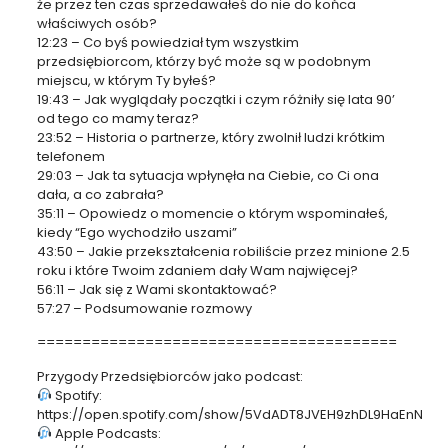
że przez ten czas sprzedawałeś do nie do końca
właściwych osób?
12:23 – Co byś powiedział tym wszystkim
przedsiębiorcom, którzy być może są w podobnym
miejscu, w którym Ty byłeś?
19:43 – Jak wyglądały początki i czym różniły się lata 90’
od tego co mamy teraz?
23:52 – Historia o partnerze, który zwolnił ludzi krótkim
telefonem
29:03 – Jak ta sytuacja wpłynęła na Ciebie, co Ci ona
dała, a co zabrała?
35:11 – Opowiedz o momencie o którym wspominałeś,
kiedy “Ego wychodziło uszami”
43:50 – Jakie przekształcenia robiliście przez minione 2.5
roku i które Twoim zdaniem dały Wam najwięcej?
56:11 – Jak się z Wami skontaktować?
57:27 – Podsumowanie rozmowy
========================================
Przygody Przedsiębiorców jako podcast:
Spotify:
https://open.spotify.com/show/5VdADT8JVEH9zhDL9HaEnN
Apple Podcasts: