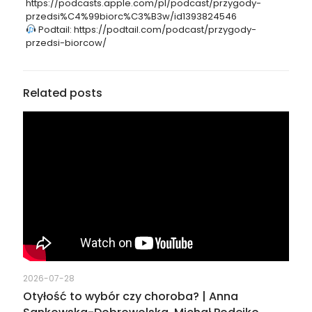
https://podcasts.apple.com/pl/podcast/przygody-
przedsi%C4%99biorc%C3%B3w/id1393824546
Podtail: https://podtail.com/podcast/przygody-
przedsi-biorcow/
Related posts
2026-07-28
Otyłość to wybór czy choroba? | Anna