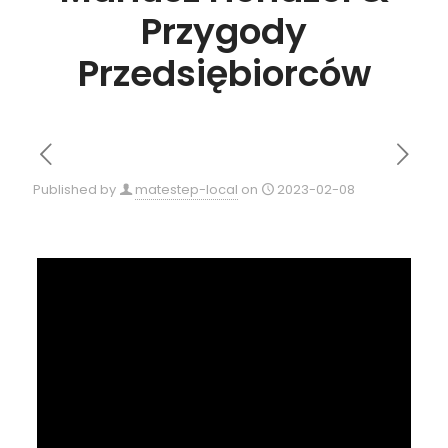
Przygody
Przedsiębiorców
Published by
matestep-local
on
2023-02-08