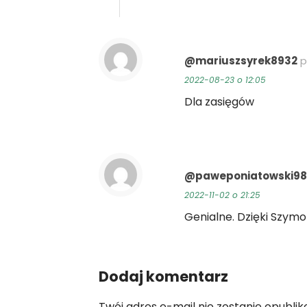
@mariuszsyrek8932
p
2022-08-23 o 12:05
Dla zasięgów
@paweponiatowski98
2022-11-02 o 21:25
Genialne. Dzięki Szymo
Dodaj komentarz
Twój adres e-mail nie zostanie opubli