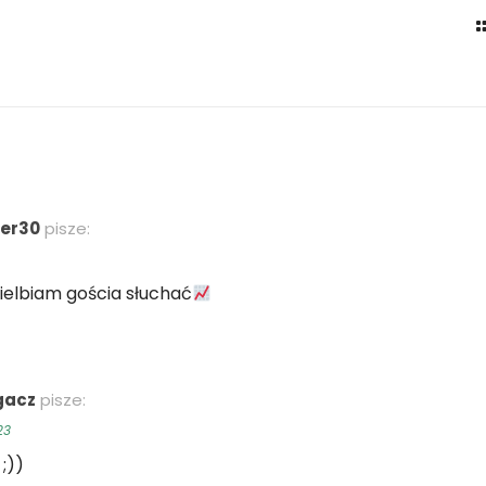
ner30
pisze:
elbiam gościa słuchać
gacz
pisze:
23
;))