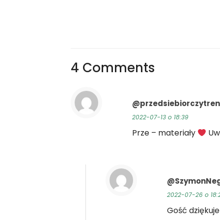
4 Comments
@przedsiebiorczytre
2022-07-13 o 18:39
Prze – materiały
Uwi
@SzymonNe
2022-07-26 o 18:
Gość dziękuje 