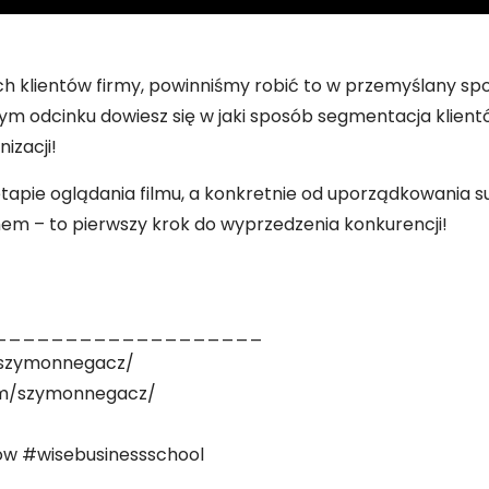
h klientów firmy, powinniśmy robić to w przemyślany spo
szym odcinku dowiesz się w jaki sposób segmentacja klie
izacji!
apie oglądania filmu, a konkretnie od uporządkowania su
lmem – to pierwszy krok do wyprzedzenia konkurencji!
___________________
n/szymonnegacz/
om/szymonnegacz/
w #wisebusinessschool