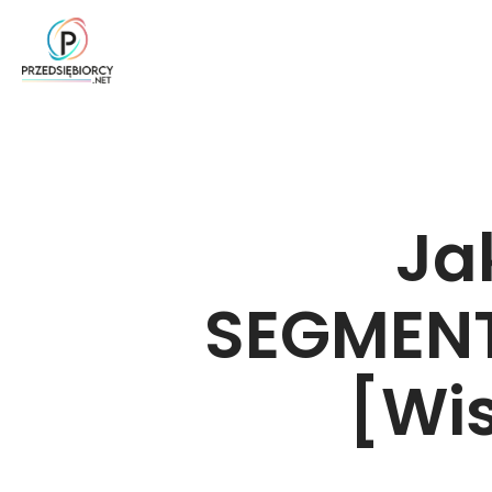
Ja
SEGMENT
[Wis