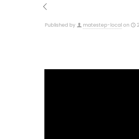
Published by
matestep-local
on