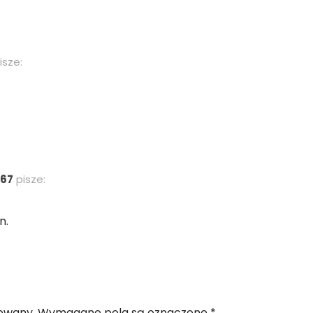
isze:
67
pisze:
n.
kowany.
Wymagane pola są oznaczone
*