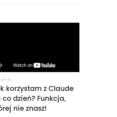
-07-22
k korzystam z Claude
 co dzień? Funkcja,
órej nie znasz!