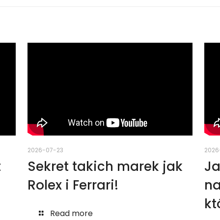
2026-07-23
2026
t
Sekret takich marek jak
Ja
Rolex i Ferrari!
na
kt
Read more