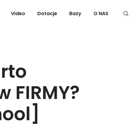
Video
Dotacje
Bazy
O NAS
rto
w FIRMY?
hool]