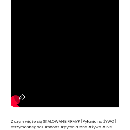
Z czym wiąże się SKALOWANIE FIRMY? [Pytania na ŻYWO]
#szymonnegacz #shorts #pytania #na #żywo #live