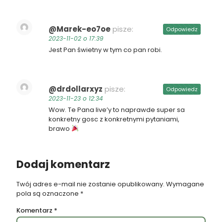
@Marek-eo7oe
pisze:
Odpowiedz
2023-11-02 o 17:39
Jest Pan świetny w tym co pan robi.
@drdollarxyz
pisze:
Odpowiedz
2023-11-23 o 12:34
Wow. Te Pana live’y to naprawde super sa
konkretny gosc z konkretnymi pytaniami,
brawo
Dodaj komentarz
Twój adres e-mail nie zostanie opublikowany.
Wymagane
pola są oznaczone
*
Komentarz
*