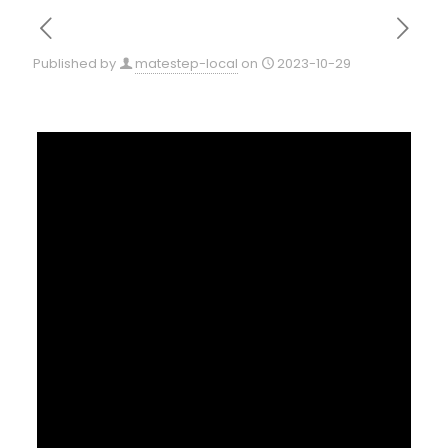
Published by
matestep-local
on
2023-10-29