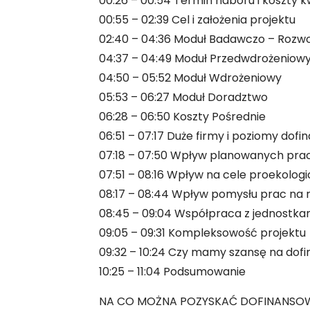
00:26 – 00:54 Termin naboru i koszty k
00:55 – 02:39 Cel i założenia projektu
02:40 – 04:36 Moduł Badawczo – Rozw
04:37 – 04:49 Moduł Przedwdrożeniow
04:50 – 05:52 Moduł Wdrożeniowy
05:53 – 06:27 Moduł Doradztwo
06:28 – 06:50 Koszty Pośrednie
06:51 – 07:17 Duże firmy i poziomy dof
07:18 – 07:50 Wpływ planowanych pra
07:51 – 08:16 Wpływ na cele proekolog
08:17 – 08:44 Wpływ pomysłu prac na 
08:45 – 09:04 Współpraca z jednostk
09:05 – 09:31 Kompleksowość projektu
09:32 – 10:24 Czy mamy szansę na dof
10:25 – 11:04 Podsumowanie
NA CO MOŻNA POZYSKAĆ DOFINANSO