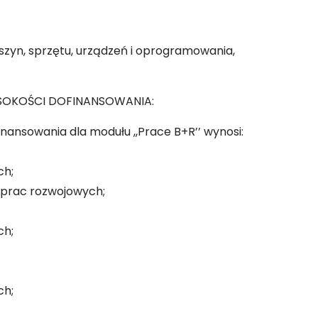
zyn, sprzętu, urządzeń i oprogramowania,
SOKOŚCI DOFINANSOWANIA:
ansowania dla modułu ,,Prace B+R’’ wynosi:
ch;
prac rozwojowych;
ch;
ch;