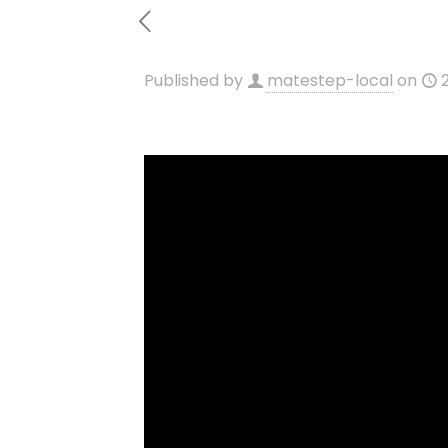
Published by
matestep-local
on