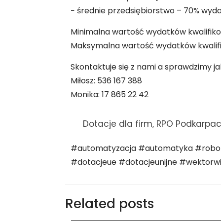
− średnie przedsiębiorstwo – 70% wyd
Minimalna wartość wydatków kwalifiko
Maksymalna wartość wydatków kwalifi
Skontaktuje się z nami a sprawdzimy ja
Miłosz: 536 167 388
Monika: 17 865 22 42
Dotacje dla firm, RPO Podkarpac
#automatyzacja #automatyka #robot
#dotacjeue #dotacjeunijne #wektorw
Related posts