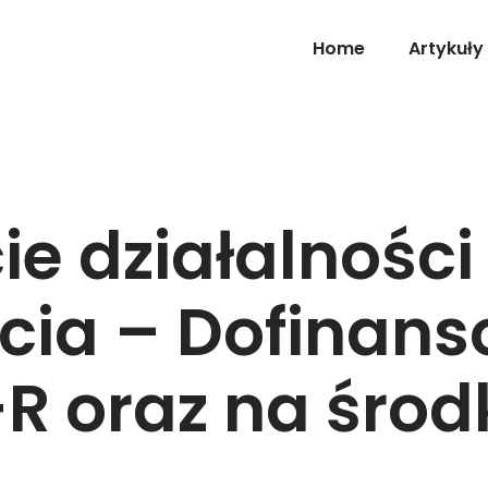
Home
Artykuły
e działalności
cia – Dofinans
R oraz na środk