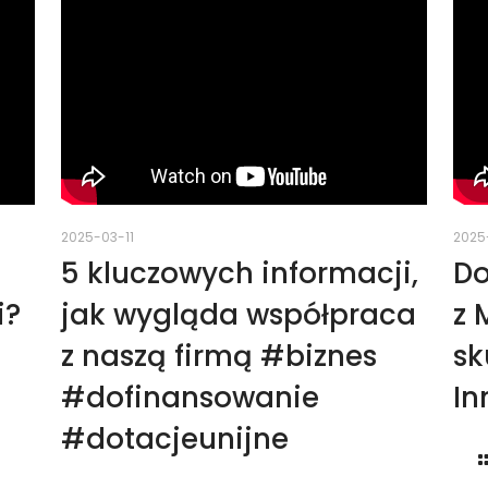
2025-03-11
2025
5 kluczowych informacji,
Do
i?
jak wygląda współpraca
z 
z naszą firmą #biznes
sk
#dofinansowanie
In
#dotacjeunijne