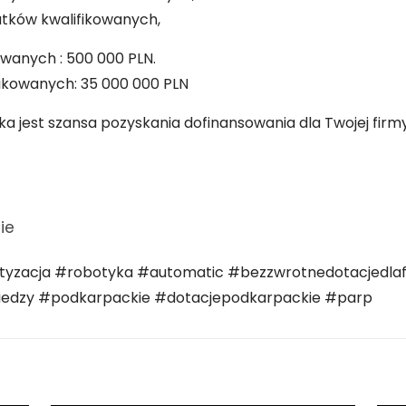
atków kwalifikowanych,
wanych : 500 000 PLN.
kowanych: 35 000 000 PLN
ka jest szansa pozyskania dofinansowania dla Twojej firmy
ie
yzacja #robotyka #automatic #bezzwrotnedotacjedla
iedzy #podkarpackie #dotacjepodkarpackie #parp