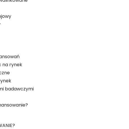
walifikowane
ojowy
y
inansowań
c na rynek
iczne
rynek
ami badawczymi
inansowanie?
WANIE?