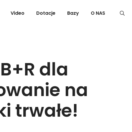
Video
Dotacje
Bazy
O NAS
 B+R dla
owanie na
i trwałe!