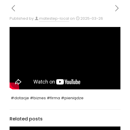
Published by
matestep-local
on
2025-03-26
#dotacje #biznes #firma #pieniądze
Related posts