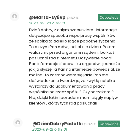
@Marta-sy6vp
pisze:
Odpowiedz
2023-09-20 o 09:10
Dzień dobry, z całym szacunkiem…informacje
dotyczące sposobu współpracy wspólników
ze spółką to daleko idące pobożne życzenia.
To o czym Pan mówi, od lat nie działa. Potem
walczymy przed organami i sądem , bo ktoś
posłuchał rad z internetu.Oczywiście dodał
Pan informacje stanowisku organów , jednakże
jak ja słyszę…a Pan na internecie powiedział, że
można…to zastanawiam się jakie Pan ma
doświadczenie twierdząc, że zwykłą notatka
wystarczy do udokumentowania pracy
wspólnika na rzecz spółki ? Czy narzekam ?
Nie, dzięki takim poradom mam ciągły napływ
klientów , którzy tych rad posłuchali
@DzienDobryPodatki
pisze:
Odpowiedz
2023-09-21 o 09:01