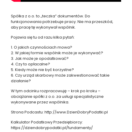
Spółka z o.o. to „teczka” dokumentów. Do
funkcjonowania potrzebuje pracy. Nie ma przeszkód,
aby pracę tę wykonywał wspólnik.
Pojawia się tu od razu kilka pytań:
1. O jakich czynnościach mowa?
2. W jakiej formie wspólnik może je wykonywać?
3. Jak może je opodatkować?
4. Czy to opłacalne?
5. Kiedy może nie być korzystne?
6. Czy urząd skarbowy może zakwestionować takie
działanie?
W tym odcinku rozpracowuję – krok po kroku –
obciążanie spółki z o.o. za usługi specjalistyczne
wykonywane przez wspólnika.
Strona Podcastu: http://www.DzienDobryPodatki.pl
Kalkulator Podatkowy Przedsiębiorcy:
https://dziendobrypodatki.pl/fundamenty/