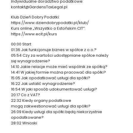
Indywidualne doradztwo podatkowe:
kontakt@GardensTaxLegal.pl
Klub Dzień Dobry Podatki:
https://www.dziendobrypodatki.pl/klub/
Kurs online „Wszystko o Estońskim CIT”:
https://www.ecit.pl/kurs
00:00 Start
01:36 Jak funkcjonuje biznes w spółce z o.o.?
05:54 Czy za wartości udostępniane spółce należy
się wynagrodzenie?
14:10 Jakie relacje może mieć wspólnik ze spółką?
14:41 W jakiej formie można pracować dla spółki?
15:05 Jak opodatkować usługi dla spółki?
16:22 Jak ustalić wynagrodzenie?
16:54 W jaki sposób udokumentować usługi?
20:17 Co z VAT?
22:32 Kiedy organy podatkowe
mogą zakwestionować usługi dla spółki?
26:09 Kiedy usługi dla spółki będą niekorzystnie
opodatkowane?
28:02 Wnioski