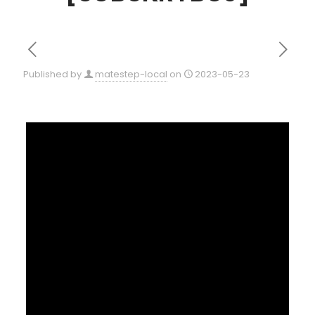
Published by
matestep-local
on
2023-05-23