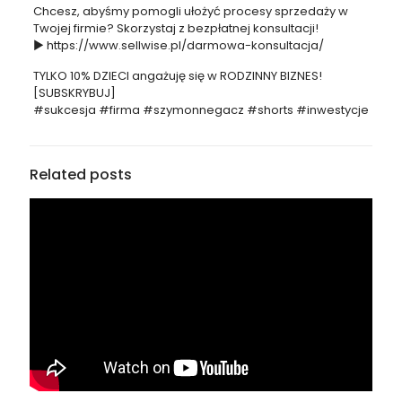
Chcesz, abyśmy pomogli ułożyć procesy sprzedaży w
Twojej firmie? Skorzystaj z bezpłatnej konsultacji!
► https://www.sellwise.pl/darmowa-konsultacja/
TYLKO 10% DZIECI angażuję się w RODZINNY BIZNES!
[SUBSKRYBUJ]
#sukcesja #firma #szymonnegacz #shorts #inwestycje
Related posts