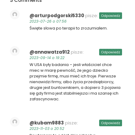
3 Comments
@arturpodgorski5330
pisze:
Odpowiedz
2023-07-26 o 07:56
Święte słowa po terapii to zrozumiałem.
@annawatza912
pisze:
Odpowiedz
2023-09-14 o 19:22
W USA były badania – jesli właściciel chce
miec w miarę pewność, że jego dziecko
przejmie firmę, musi mieć ich troje. Pierwsze
nienawidzi firmy, albo życia przedsiębiorcy,
drugie jest buntownikiem, a dopiero 3 pojawia
się gdy firma jest stabilniejsza i ma szansę ich
zafascynowac.
@kubam9883
pisze:
Odpowiedz
2023-11-03 o 20:52