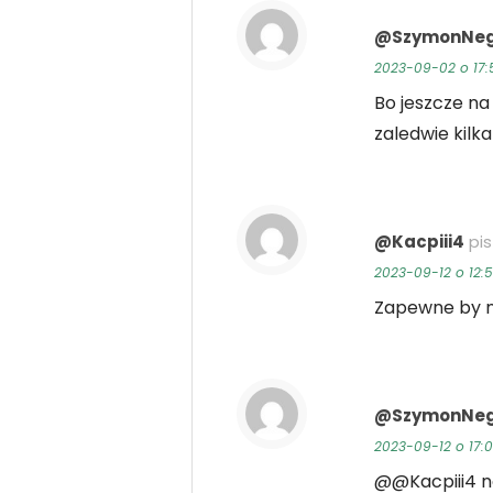
@SzymonNe
2023-09-02 o 17:
Bo jeszcze na
zaledwie kilk
@Kacpiii4
pis
2023-09-12 o 12:
Zapewne by nie
@SzymonNe
2023-09-12 o 17:
@@Kacpiii4 n