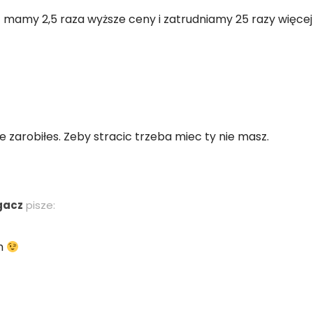
 mamy 2,5 raza wyższe ceny i zatrudniamy 25 razy więce
nie zarobiłes. Zeby stracic trzeba miec ty nie masz.
gacz
pisze:
m