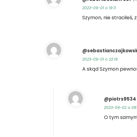
2023-09-01 o 19:11
Szymon, nie straciłeś,
@sebastianczajkowsk
2023-09-01 o 22:19
A skąd Szymon pewność
@piotrs9534
2023-09-02 o 08:
O tym samym