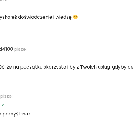
 zyskałeś doświadczenie i wiedzę
i4100
pisze:
, że na początku skorzystali by z Twoich usług, gdyby c
pisze:
15
 pomyślałem