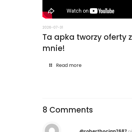
2026-07-31
Ta apka tworzy oferty 
mnie!
Read more
8 Comments
@robertbocian7687
p