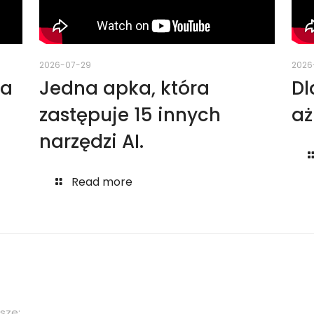
2026-07-29
2026
za
Jedna apka, która
Dl
zastępuje 15 innych
aż
narzędzi AI.
Read more
isze: