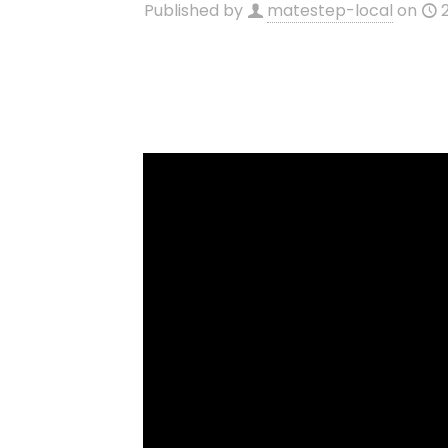
Published by
matestep-local
on