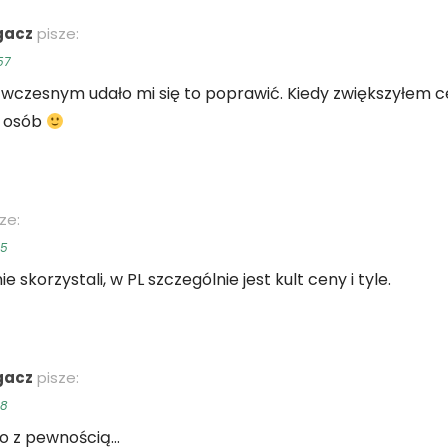
gacz
pisze:
57
 wczesnym udało mi się to poprawić. Kiedy zwiększyłem c
a osób
ze:
55
 skorzystali, w PL szczególnie jest kult ceny i tyle.
gacz
pisze:
08
o z pewnością…