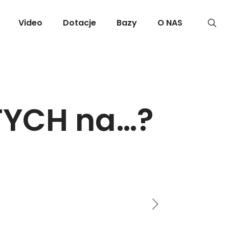
Video
Dotacje
Bazy
O NAS
OTYCH na…?