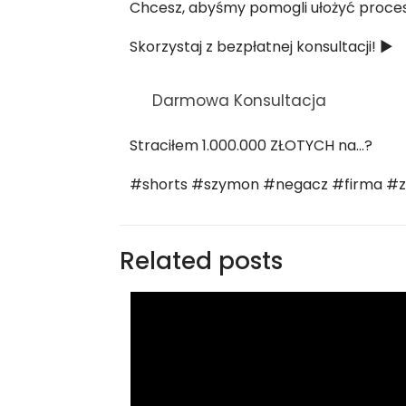
Chcesz, abyśmy pomogli ułożyć proces
Skorzystaj z bezpłatnej konsultacji! ►
Darmowa Konsultacja
Straciłem 1.000.000 ZŁOTYCH na…?
#shorts #szymon #negacz #firma #z
Related posts