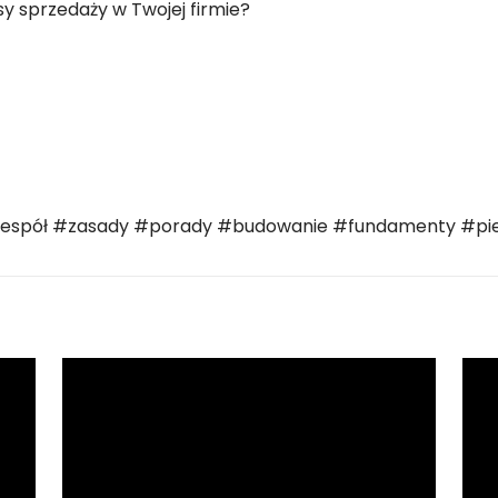
y sprzedaży w Twojej firmie?
espół #zasady #porady #budowanie #fundamenty #pie