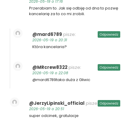
2026-05-19 o 17:16
Przerabiam to. Jak się odbiję od dna to pozwę
kancelarię za to co mi zrobili.
@mard6789
pisze:
Odpowiedz
2026-05-19 o 20:31
Która kancelaria?
@MRcrew8322
pisze:
Odpowiedz
2026-05-19 o 22:08
​@mard6789taka duża z Gliwic
@JerzyLipinski_official
pisze:
Odpowiedz
2026-05-19 o 20:51
super odcinek, gratulacje