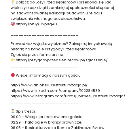
Dołącz do Loży Przedsiębiorców i przekonaj się, jak
wiele zyskasz dzięki zamkniętej społeczności skupionej
na zaawansowanej edukacji, budowaniu relacji i
zwiększaniu własnego bezpieczeństwa:
https://bit.ly/3NpXq4D
__________________________
Prowadzisz wyjątkowy biznes? Zainspiruj innych swoją
historią na kanale Przygody Przedsiębiorców!
Zgłoś się przez formularz na:
https://przygodyprzedsiebiorcow.pl/zgloszenie/
__________________________
Więcej informacji o naszym gościu:
http://www.jablonski-restrukturyzacja.pl/
https://www.linkedin.com/company/102284539
https://www.instagram.com/uratuj_biznes_restrukturyzacja/
__________________________
Spis treści:
00:00 – Wstęp i przedstawienie gościa
02:29 – Patologie w branży prawniczej
08:05 – Restrukturyzacja Romka Zaklinacza Byków