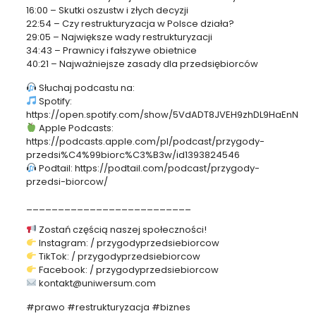
16:00 – Skutki oszustw i złych decyzji
22:54 – Czy restrukturyzacja w Polsce działa?
29:05 – Największe wady restrukturyzacji
34:43 – Prawnicy i fałszywe obietnice
40:21 – Najważniejsze zasady dla przedsiębiorców
Słuchaj podcastu na:
Spotify:
https://open.spotify.com/show/5VdADT8JVEH9zhDL9HaEnN
Apple Podcasts:
https://podcasts.apple.com/pl/podcast/przygody-
przedsi%C4%99biorc%C3%B3w/id1393824546
Podtail: https://podtail.com/podcast/przygody-
przedsi-biorcow/
__________________________
Zostań częścią naszej społeczności!
Instagram: / przygodyprzedsiebiorcow
TikTok: / przygodyprzedsiebiorcow
Facebook: / przygodyprzedsiebiorcow
kontakt@uniwersum.com
#prawo #restrukturyzacja #biznes