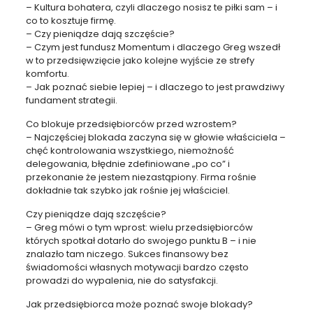
– Kultura bohatera, czyli dlaczego nosisz te piłki sam – i
co to kosztuje firmę.
– Czy pieniądze dają szczęście?
– Czym jest fundusz Momentum i dlaczego Greg wszedł
w to przedsięwzięcie jako kolejne wyjście ze strefy
komfortu.
– Jak poznać siebie lepiej – i dlaczego to jest prawdziwy
fundament strategii.
Co blokuje przedsiębiorców przed wzrostem?
– Najczęściej blokada zaczyna się w głowie właściciela –
chęć kontrolowania wszystkiego, niemożność
delegowania, błędnie zdefiniowane „po co” i
przekonanie że jestem niezastąpiony. Firma rośnie
dokładnie tak szybko jak rośnie jej właściciel.
Czy pieniądze dają szczęście?
– Greg mówi o tym wprost: wielu przedsiębiorców
których spotkał dotarło do swojego punktu B – i nie
znalazło tam niczego. Sukces finansowy bez
świadomości własnych motywacji bardzo często
prowadzi do wypalenia, nie do satysfakcji.
Jak przedsiębiorca może poznać swoje blokady?