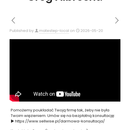
Published by
matestep-local
on
2026-05-20
Pomożemy poukładać Twoją firmę tak, żeby nie była
Twoim więzieniem. Umów się na bezpłatną konsultację:
► https://www.sellwise.pl/darmowa-konsultacja/