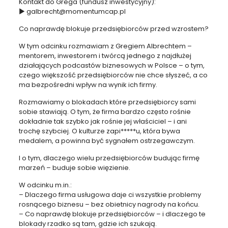
Kontakt do Grega (fundusz inwestycyjny):
► galbrecht@momentumcap.pl
Co naprawdę blokuje przedsiębiorców przed wzrostem?
W tym odcinku rozmawiam z Gregiem Albrechtem –
mentorem, inwestorem i twórcą jednego z najdłużej
działających podcastów biznesowych w Polsce – o tym,
czego większość przedsiębiorców nie chce słyszeć, a co
ma bezpośredni wpływ na wynik ich firmy.
Rozmawiamy o blokadach które przedsiębiorcy sami
sobie stawiają. O tym, że firma bardzo często rośnie
dokładnie tak szybko jak rośnie jej właściciel – i ani
trochę szybciej. O kulturze zapi*****u, która bywa
medalem, a powinna być sygnałem ostrzegawczym.
I o tym, dlaczego wielu przedsiębiorców budując firmę
marzeń – buduje sobie więzienie.
W odcinku m.in.:
– Dlaczego firma usługowa daje ci wszystkie problemy
rosnącego biznesu – bez obietnicy nagrody na końcu.
– Co naprawdę blokuje przedsiębiorców – i dlaczego te
blokady rzadko są tam, gdzie ich szukają.