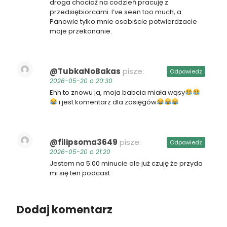
droga chociaż na codzień pracuję z
przedsiębiorcami. I’ve seen too much, a
Panowie tylko mnie osobiście potwierdzacie
moje przekonanie.
@TubkaNoBakas
pisze:
Odpowiedz
2026-05-20 o 20:30
Ehh to znowu ja, moja babcia miała wąsy
i jest komentarz dla zasięgów
@filipsoma3649
pisze:
Odpowiedz
2026-05-20 o 21:20
Jestem na 5:00 minucie ale już czuję że przyda
mi się ten podcast
Dodaj komentarz