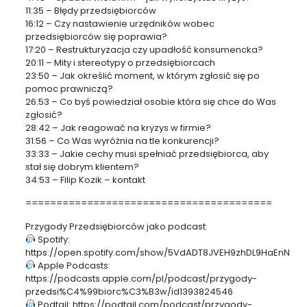
11:35 – Błędy przedsiębiorców
16:12 – Czy nastawienie urzędników wobec
przedsiębiorców się poprawia?
17:20 – Restrukturyzacja czy upadłość konsumencka?
20:11 – Mity i stereotypy o przedsiębiorcach
23:50 – Jak określić moment, w którym zgłosić się po
pomoc prawniczą?
26:53 – Co byś powiedział osobie która się chce do Was
zgłosić?
28:42 – Jak reagować na kryzys w firmie?
31:56 – Co Was wyróżnia na tle konkurencji?
33:33 – Jakie cechy musi spełniać przedsiębiorca, aby
stał się dobrym klientem?
34:53 – Filip Kozik – kontakt
========================================
Przygody Przedsiębiorców jako podcast:
Spotify:
https://open.spotify.com/show/5VdADT8JVEH9zhDL9HaEnN
Apple Podcasts:
https://podcasts.apple.com/pl/podcast/przygody-
przedsi%C4%99biorc%C3%B3w/id1393824546
Podtail: https://podtail.com/podcast/przygody-