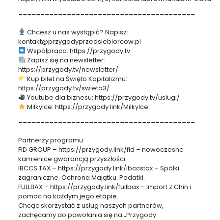
========================================
Chcesz u nas wystąpić? Napisz:
kontakt@przygodyprzedsiebiorcow.pl
Współpraca: https://przygody.tv
Zapisz się na newsletter:
https://przygody.tv/newsletter/
Kup bilet na Święto Kapitalizmu:
https://przygody.tv/swieto3/
Youtube dla biznesu: https://przygody.tv/uslugi/
MilkyIce: https://przygody.link/MilkyIce
========================================
Partnerzy programu:
FID GROUP – https://przygody.link/fid – nowoczesne
kamienice gwarancją przyszłości.
IBCCS.TAX – https://przygody.link/ibccstax – Spółki
zagraniczne. Ochrona Majątku. Podatki.
FULLBAX – https://przygody.link/fullbax – Import z Chin i
pomoc na każdym jego etapie.
Chcąc skorzystać z usług naszych partnerów,
zachęcamy do powołania się na „Przygody