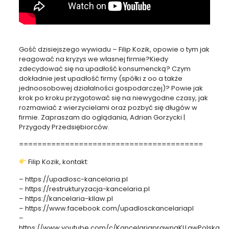
Gość dzisiejszego wywiadu – Filip Kozik, opowie o tym jak
reagować na kryzys we własnej firmie?Kiedy
zdecydować się na upadłość konsumencką? Czym
dokładnie jest upadłość firmy (spółki z oo a także
jednoosobowej działalności gospodarczej)? Powie jak
krok po kroku przygotować się na niewygodne czasy, jak
rozmawiać z wierzycielami oraz pozbyć się długów w
firmie. Zapraszam do oglądania, Adrian Gorzycki |
Przygody Przedsiębiorców.
========================================
Filip Kozik, kontakt:
– https://upadlosc-kancelaria.pl
– https://restrukturyzacja-kancelaria.pl
– https://kancelaria-kllaw.pl
– https://www.facebook.com/upadlosckancelariapl
–
https://www.youtube.com/c/KancelariaprawnaKLLawPolska