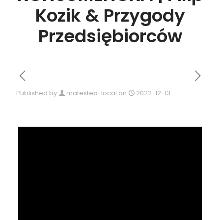
Kozik & Przygody
Przedsiębiorców
Published by
matestep-local
on
2022-12-13