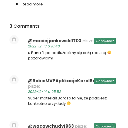
Read more
3 Comments
@maciejjankowski1703
pisze:
Odpowiedz
2022-12-13 o 18:40
u Pana filipa oddłużaliśmy się całą rodziną
pozdrawiam!
@RobieMVPAplikacjeKarolBocian
Odpowiedz
pisze:
2022-12-14 o 05:52
Super materiał! Bardzo fajnie, że podajesz
konkretne przykłady
@wacawchudy1963
pisze:
Odpowiedz