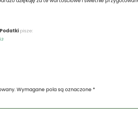
bardzo dziękuję za te wartościowe i świetnie przygotowan
Podatki
pisze:
53
)
kowany.
Wymagane pola są oznaczone
*