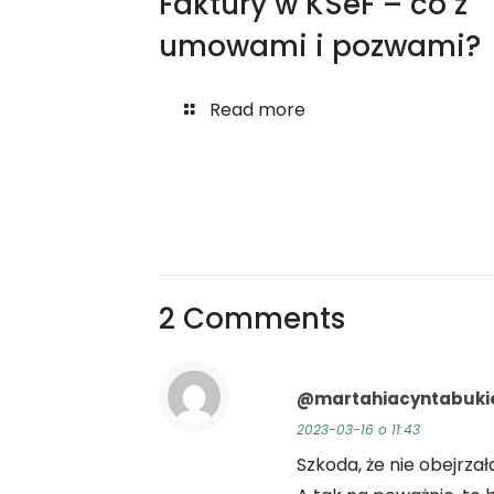
Faktury w KSeF – co z
umowami i pozwami?
Read more
2 Comments
@martahiacyntabuki
2023-03-16 o 11:43
Szkoda, że nie obejr