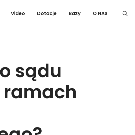
Video
Dotacje
Bazy
O NAS
do sądu
w ramach
ego?