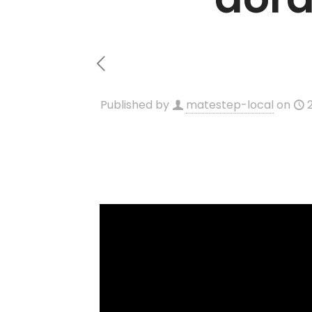
Published by
matestep-local
on