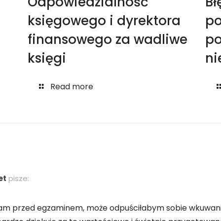
Odpowiedzialność
Bł
księgowego i dyrektora
po
finansowego za wadliwe
po
księgi
ni
Read more
et
pisze:
załam przed egzaminem, może odpuściłabym sobie wkuwa