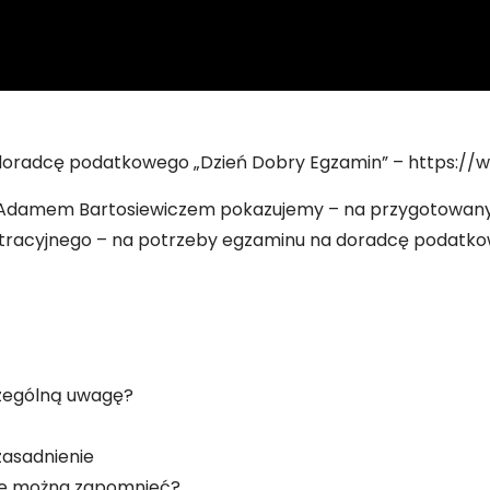
doradcę podatkowego „Dzień Dobry Egzamin” – https://
z Adamem Bartosiewiczem pokazujemy – na przygotowanym
stracyjnego – na potrzeby egzaminu na doradcę podatk
czególną uwagę?
zasadnienie
ie można zapomnieć?