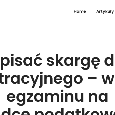
Home
Artykuły
pisać skargę 
tracyjnego – 
egzaminu na
adcę podatkow