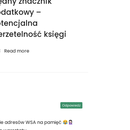
ędny znacznik
datkowy –
tencjalna
erzetelność księgi
Read more
Odpowiedz
nie adresów WSA na pamięć