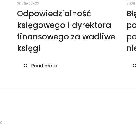
2026-07-22
2026
Odpowiedzialność
Bł
księgowego i dyrektora
po
finansowego za wadliwe
po
księgi
ni
Read more
: