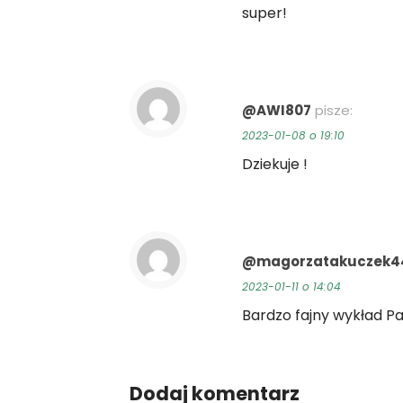
super!
@AWI807
pisze:
2023-01-08 o 19:10
Dziekuje !
@magorzatakuczek4
2023-01-11 o 14:04
Bardzo fajny wykład Pa
Dodaj komentarz