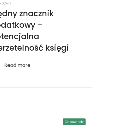
-07-17
ędny znacznik
datkowy –
tencjalna
erzetelność księgi
Read more
Odpowiedz