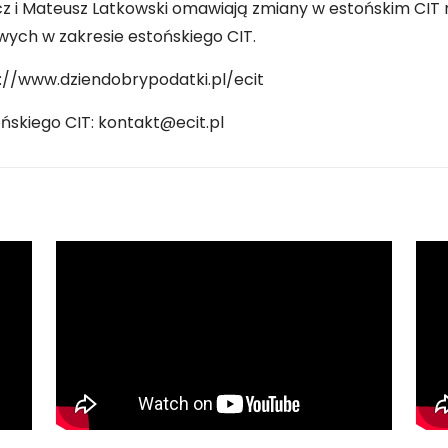
z i Mateusz Latkowski omawiają zmiany w estońskim CIT 
ych w zakresie estońskiego CIT.
s://www.dziendobrypodatki.pl/ecit
skiego CIT: kontakt@ecit.pl