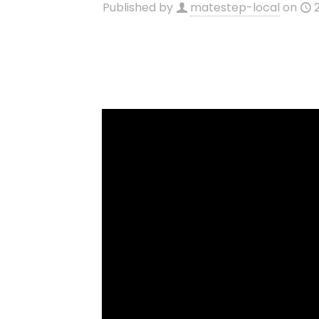
Published by
matestep-local
on