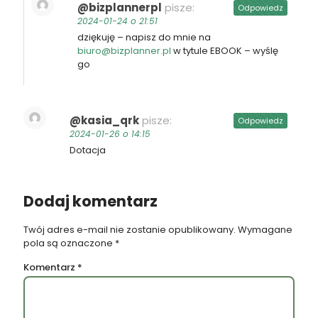
@bizplannerpl
pisze:
Odpowiedz
2024-01-24 o 21:51
dziękuję – napisz do mnie na
biuro@bizplanner.pl
w tytule EBOOK – wyślę
go
@kasia_qrk
pisze:
Odpowiedz
2024-01-26 o 14:15
Dotacja
Dodaj komentarz
Twój adres e-mail nie zostanie opublikowany.
Wymagane
pola są oznaczone
*
Komentarz
*