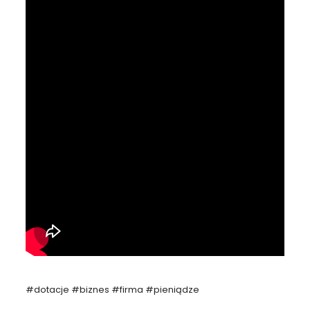
#dotacje #biznes #firma #pieniądze