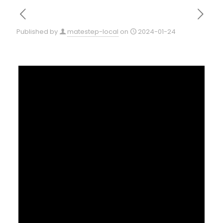
Published by
matestep-local
on
2024-01-24