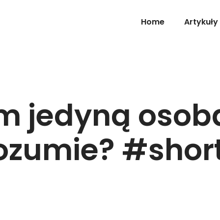
Home
Artykuły
m jedyną osobą
ozumie? #shor