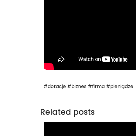
#dotacje #biznes #firma #pieniądze
Related posts