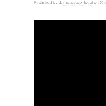
Published by
matestep-local
on