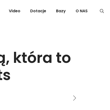
Video
Dotacje
Bazy
O NAS
, która to
ts