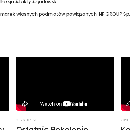
leksja #fakty #gadowski
marek własnych podmiotów powiązanych: NF GROUP Sp. z o.o
2026-07-28
2026
zy
Ostatnie Pokolenie
Ko