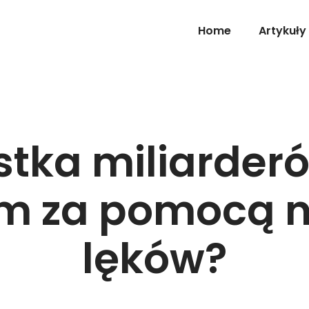
Home
Artykuły
stka miliarderó
m za pomocą 
lęków?