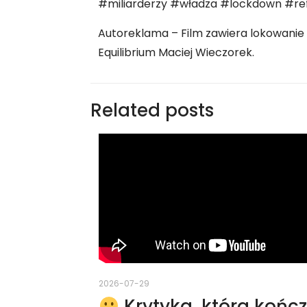
#miliarderzy #władza #lockdown #ref
Autoreklama – Film zawiera lokowanie 
Equilibrium Maciej Wieczorek.
Related posts
2026-07-29
Krytyka, która końc