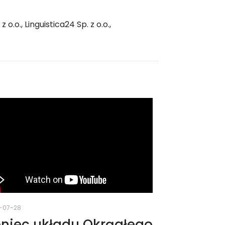
., Linguistica24 Sp. z o.o.,
-07-28
niec układu Okrągłego