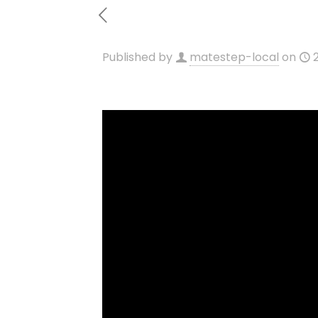
Published by
matestep-local
on