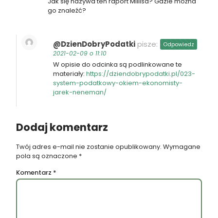
Jak się nazywa ten raport Millisa? Gdzie można
go znaleźć?
@DzienDobryPodatki
pisze:
Odpowiedz
2021-02-09 o 11:10
W opisie do odcinka są podlinkowane te
materiały:
https://dziendobrypodatki.pl/023-
system-podatkowy-okiem-ekonomisty-
jarek-neneman/
Dodaj komentarz
Twój adres e-mail nie zostanie opublikowany.
Wymagane
pola są oznaczone
*
Komentarz
*