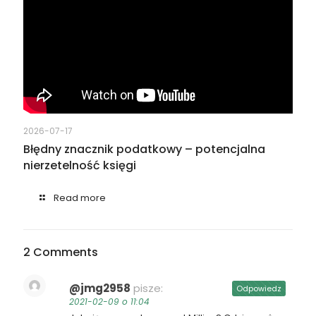
2026-07-17
Błędny znacznik podatkowy – potencjalna
nierzetelność księgi
Read more
2 Comments
@jmg2958
pisze:
Odpowiedz
2021-02-09 o 11:04