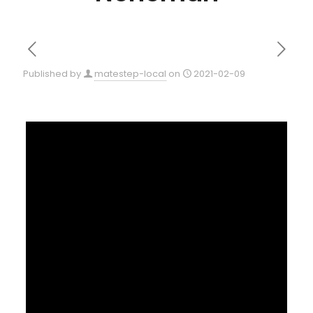
Published by
matestep-local
on
2021-02-09